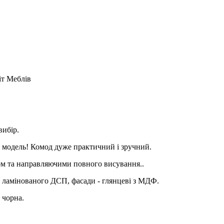
іт Меблів
вибір.
а модель! Комод дуже практичний і зручний.
ом та направляючими повного висування..
о ламінованого ДСП, фасади - глянцеві з МДФ.
 чорна.