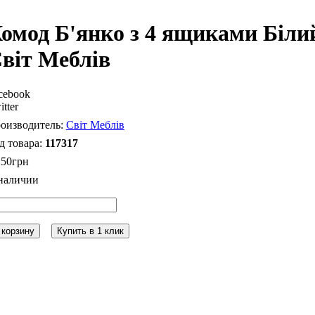
омод Б'янко з 4 ящиками Біл
віт Меблів
cebook
itter
Світ Меблів
117317
250
грн
 корзину
Купить в 1 клик