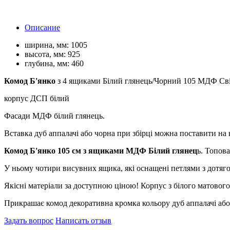
Описание
ширина, мм:
1005
высота, мм:
925
глубина, мм:
460
Комод Б'янко
з 4 ящиками Білий глянець/Чорний 105 МДФ Св
корпус ДСП білий
Фасади МДФ білий глянець.
Вставка дуб аппалачі або чорна при збірці можна поставити на 
Комод Б'янко 105 см з ящиками МДФ Білий глянец
ь. Топов
У ньому чотири висувних ящика, які оснащені петлями з дотяг
Якісні матеріали за доступною ціною! Корпус з білого матовог
Прикрашає комод декоративна кромка кольору дуб аппалачі або
Задать вопрос
Написать отзыв