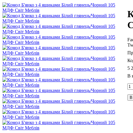
К
С
Fa
Tw
5 
В