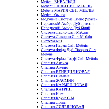
Мебель ВИВАЛЬДИ
Мебель ЕШЛИ СВІТ МЕБЛІВ
Мебель МАРИЯ СВІТ МЕБЛІВ
Мебель Омега
Модульна Cистема Спейс (Space)
Передпокій Амбре Дуб артизан
Передпокій Амбре Дуб Білий
Система Лацио Світ-Меблів
Система Ливорно Світ Меблів
Система Мія
Система Парма Свiт Меблiв
Система Фріда Дуб Ліворно Світ
Меблів
Система Фріда Тоффі Світ Меблів
Спальня Алекса
Спальня Амелія
Спальня ВЕНЕЦИЯ НОВАЯ
Спальня Вивиан
Спальня ЖАСМИН
Спальня КАРМЕН НОВАЯ
Спальня КАТРИН
Спальня Ким
Спальня Круиз С М
Спальня Лінда
Спальня ЛИЛЕЯ НОВАЯ