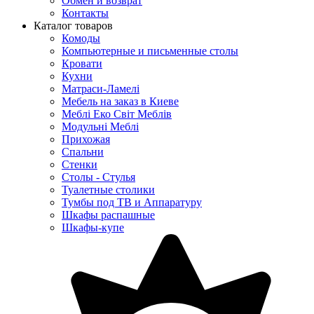
Обмен и возврат
Контакты
Каталог товаров
Комоды
Компьютерные и письменные столы
Кровати
Кухни
Матраси-Ламелі
Мебель на заказ в Киеве
Меблі Еко Світ Меблів
Модульні Меблі
Прихожая
Спальни
Стенки
Столы - Стулья
Туалетные столики
Тумбы под ТВ и Аппаратуру
Шкафы распашные
Шкафы-купе