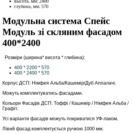
высота, мм:
2400
глубина, мм:
570
Модульна система Спейс
Модуль зі скляним фасадом
400*2400
Розміри (ширина* висота * глибина):
400 * 2200 * 570
400 * 2400 * 570
Корпус ДСП: Німфея Альба/Кашемір/Дуб Аппалачі.
Можуть комплектуватись фасадами.
Кольори Фасадів ДСП: Тоффі / Кашемір / Німфея Альба /
Графіт.
Усі варіанти фасадів можуть покриватися УФ-лаком.
Лівий фасад комплектується ручкою 1000 мм.