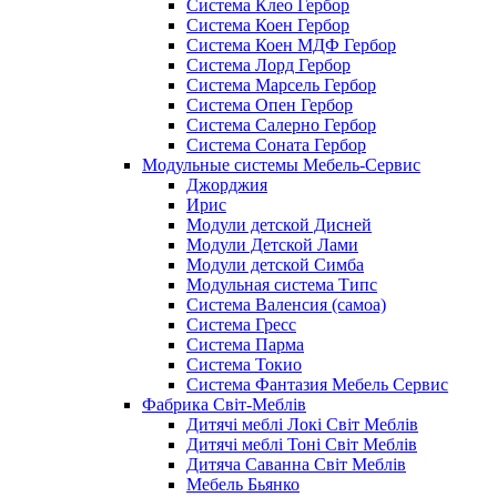
Система Клео Гербор
Система Коен Гербор
Система Коен МДФ Гербор
Система Лорд Гербор
Система Марсель Гербор
Система Опен Гербор
Система Салерно Гербор
Система Соната Гербор
Модульные системы Мебель-Сервис
Джорджия
Ирис
Модули детской Дисней
Модули Детской Лами
Модули детской Симба
Модульная система Типс
Система Валенсия (самоа)
Система Гресс
Система Парма
Система Токио
Система Фантазия Мебель Сервис
Фабрика Світ-Меблів
Дитячі меблі Локі Світ Меблів
Дитячі меблі Тоні Світ Меблів
Дитяча Саванна Світ Меблів
Мебель Бьянко