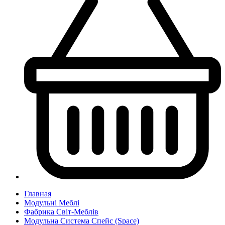
Главная
Модульні Меблі
Фабрика Світ-Меблів
Модульна Cистема Спейс (Space)