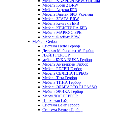
Мебель KASPIAN BRW-Украина
Мебель Koen 2 BRW
Мебель Ацтека БРВ
Мебель Герман БРВ-Украина
Мебель ЗЛАТА BRW
Мебель Кентуки БРВ
Мебель КРИСТИНА БРВ
Мебель МАРКУС БРВ
Мебель Флеймс BRW
Мебель Gerbor
Cистема Непо Гербор
Детская Моби жолтый Гербор
ЛАЙН ГЕРБОР
мебели БУКА BUKA Гербор
Мебель Антверпен Гербор
Мебель БЕЛЕН Гербор
Мебель СЕЛЕНА ГЕРБОР
Мебель Тата Гербор
Мебель ТИНА Гербор
Мебель ЭЛЬПАССО ELPASSO
Мебель ЭРИКА Гербор
Меблі ЧОС ГЕРБОР
Прихожая ГоУ
Система Вайт Гербор
Система Вушер Гербор