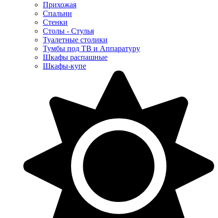
Прихожая
Спальни
Стенки
Столы - Стулья
Туалетные столики
Тумбы под ТВ и Аппаратуру
Шкафы распашные
Шкафы-купе