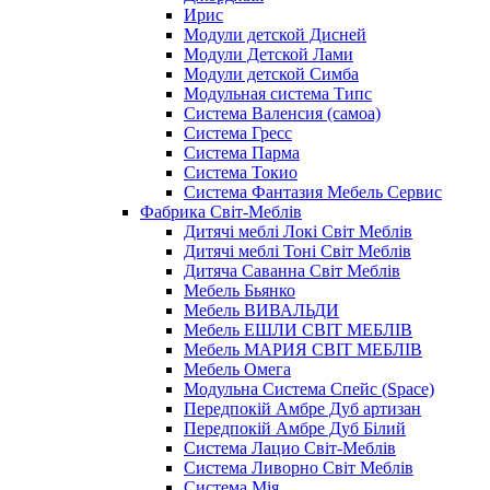
Ирис
Модули детской Дисней
Модули Детской Лами
Модули детской Симба
Модульная система Типс
Система Валенсия (самоа)
Система Гресс
Система Парма
Система Токио
Система Фантазия Мебель Сервис
Фабрика Світ-Меблів
Дитячі меблі Локі Світ Меблів
Дитячі меблі Тоні Світ Меблів
Дитяча Саванна Світ Меблів
Мебель Бьянко
Мебель ВИВАЛЬДИ
Мебель ЕШЛИ СВІТ МЕБЛІВ
Мебель МАРИЯ СВІТ МЕБЛІВ
Мебель Омега
Модульна Cистема Спейс (Space)
Передпокій Амбре Дуб артизан
Передпокій Амбре Дуб Білий
Система Лацио Світ-Меблів
Система Ливорно Світ Меблів
Система Мія