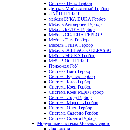
Cистема Непо Гербор
Детская Моби жолтый Гербор
ЛАЙН ГЕРБОР
мебели БУКА BUKA Гербор
Мебель Антверпен Гербор
Мебель БЕЛЕН Гербор
Мебель СЕЛЕНА ГЕРБОР
Мебель Тата Гербор
Мебель ТИНА Гербор
Мебель ЭЛЬПАССО ELPASSO
Мебель ЭРИКА Гербор
Меблі ЧОС ГЕРБОР
Прихожая ГоУ
Система Вайт Гербор
Система Вушер Гербор
Система Клео Гербор
Система Коен Гербор
Система Коен МДФ Гербор
Система Лорд Гербор
Система Марсель Гербор
Система Опен Гербор
Система Салерно Гербор
Система Соната Гербор
Модульные системы Мебель-Сервис
Джорджия