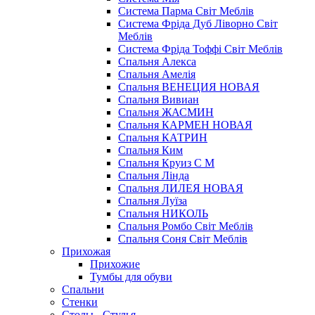
Система Парма Свiт Меблiв
Система Фріда Дуб Ліворно Світ
Меблів
Система Фріда Тоффі Світ Меблів
Спальня Алекса
Спальня Амелія
Спальня ВЕНЕЦИЯ НОВАЯ
Спальня Вивиан
Спальня ЖАСМИН
Спальня КАРМЕН НОВАЯ
Спальня КАТРИН
Спальня Ким
Спальня Круиз С М
Спальня Лінда
Спальня ЛИЛЕЯ НОВАЯ
Спальня Луїза
Спальня НИКОЛЬ
Спальня Ромбо Світ Меблів
Спальня Соня Світ Меблів
Прихожая
Прихожие
Тумбы для обуви
Спальни
Стенки
Столы - Стулья