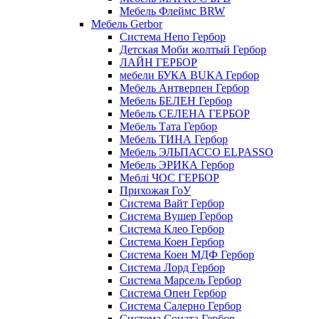
Мебель Флеймс BRW
Мебель Gerbor
Cистема Непо Гербор
Детская Моби жолтый Гербор
ЛАЙН ГЕРБОР
мебели БУКА BUKA Гербор
Мебель Антверпен Гербор
Мебель БЕЛЕН Гербор
Мебель СЕЛЕНА ГЕРБОР
Мебель Тата Гербор
Мебель ТИНА Гербор
Мебель ЭЛЬПАССО ELPASSO
Мебель ЭРИКА Гербор
Меблі ЧОС ГЕРБОР
Прихожая ГоУ
Система Вайт Гербор
Система Вушер Гербор
Система Клео Гербор
Система Коен Гербор
Система Коен МДФ Гербор
Система Лорд Гербор
Система Марсель Гербор
Система Опен Гербор
Система Салерно Гербор
Система Соната Гербор