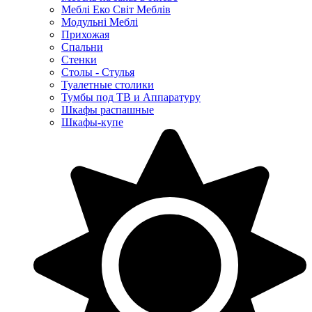
Меблі Еко Світ Меблів
Модульні Меблі
Прихожая
Спальни
Стенки
Столы - Стулья
Туалетные столики
Тумбы под ТВ и Аппаратуру
Шкафы распашные
Шкафы-купе