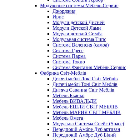
Модульные системы Мебель-Сервис
Джорджия
Ирис
Модули детской Дисней
Модули Детской Лами
Модули детской Симба
Модульная система Типс
Система Валенсия (самоа)
Система Гресс
Система Парма
Система Токио
Система Фантазия Мебель Сервис
Фабрика Світ-Меблів
Дитячі меблі Локі Світ Меблів
Дитячі меблі Тоні Світ Меблів
Дитяча Саванна Світ Меблів
Мебель Бьянко
Мебель ВИВАЛЬДИ
Мебель ЕШЛИ СВІТ МЕБЛІВ
Мебель МАРИЯ СВІТ МЕБЛІВ
Мебель Омега
Модульна Cистема Спейс (Space)
Передпокій Амбре Дуб артизан
Передпокій Амбре Дуб Білий