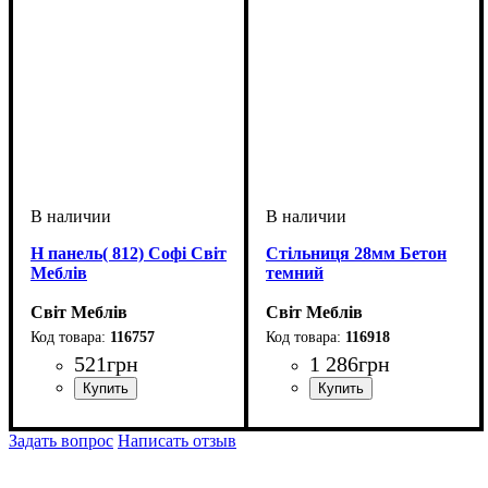
Н панель( 812) Софі Світ
Стільниця 28мм Бетон
Меблів
темний
Світ Меблів
Світ Меблів
116757
116918
521
грн
1 286
грн
ширина, мм
высота, мм
глубина, мм
: 810
: 570
: 20
ширина, мм
высота, мм
глубина, мм
: 28
: 1000
: 600
Задать вопрос
Написать отзыв