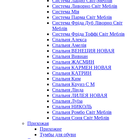
Система Лацио Світ-Меблів
Система Ливорно Світ Меблів
Система Мія
Система Парма Свiт Меблiв
Система Фріда Дуб Ліворно Світ
Меблів
Система Фріда Тоффі Світ Меблів
Спальня Алекса
Спальня Амелія
Спальня ВЕНЕЦИЯ НОВАЯ
Спальня Вивиан
Спальня ЖАСМИН
Спальня КАРМЕН НОВАЯ
Спальня КАТРИН
Спальня Ким
Спальня Круиз С М
Спальня Лінда
Спальня ЛИЛЕЯ НОВАЯ
Спальня Луїза
Спальня НИКОЛЬ
Спальня Ромбо Світ Меблів
Спальня Соня Світ Меблів
Прихожая
Прихожие
Тумбы для обуви