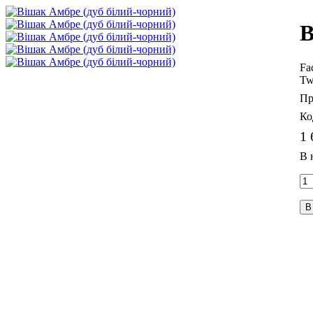
В
Fa
Tw
1 
В