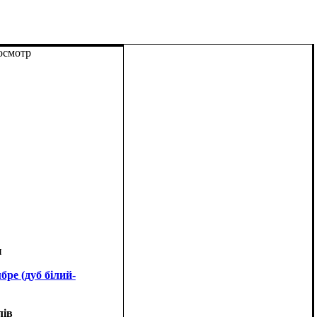
осмотр
ре (дуб білий-
лів