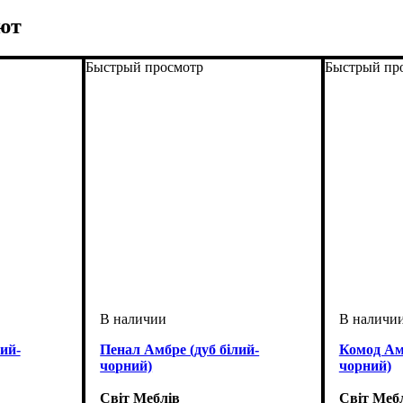
ют
Быстрый просмотр
Быстрый пр
ий-
Пенал Амбре (дуб білий-
Комод Амб
чорний)
чорний)
Світ Меблів
Світ Меб