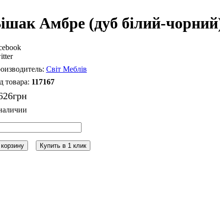
ішак Амбре (дуб білий-чорний
cebook
itter
Світ Меблів
117167
626
грн
 корзину
Купить в 1 клик