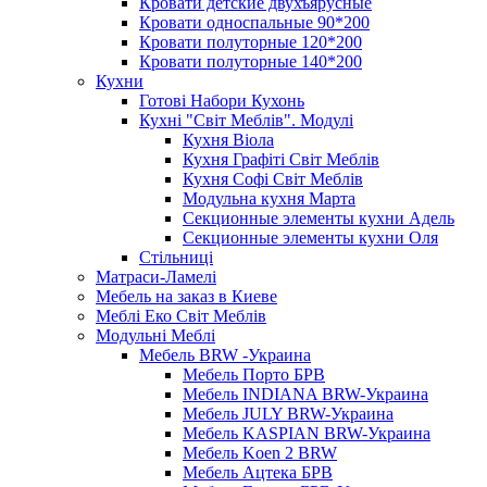
Кровати детские двухъярусные
Кровати односпальные 90*200
Кровати полуторные 120*200
Кровати полуторные 140*200
Кухни
Готові Набори Кухонь
Кухні "Світ Меблів". Модулі
Кухня Віола
Кухня Графіті Світ Меблів
Кухня Софі Світ Меблів
Модульна кухня Марта
Секционные элементы кухни Адель
Секционные элементы кухни Оля
Стільниці
Матраси-Ламелі
Мебель на заказ в Киеве
Меблі Еко Світ Меблів
Модульні Меблі
Мебель BRW -Украина
Мебель Порто БРВ
Мебель INDIANA BRW-Украина
Мебель JULY BRW-Украина
Мебель KASPIAN BRW-Украина
Мебель Koen 2 BRW
Мебель Ацтека БРВ