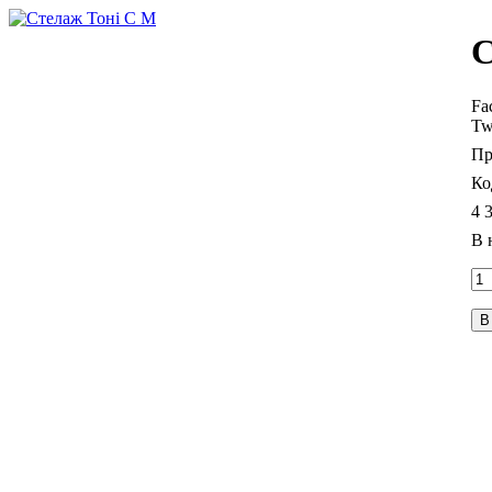
С
Fa
Tw
4 
В