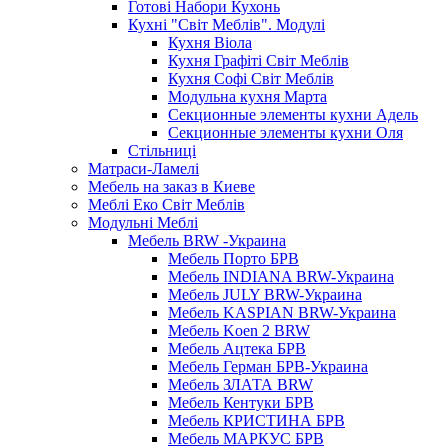
Готові Набори Кухонь
Кухні "Світ Меблів". Модулі
Кухня Віола
Кухня Графіті Світ Меблів
Кухня Софі Світ Меблів
Модульна кухня Марта
Секционные элементы кухни Адель
Секционные элементы кухни Оля
Стільниці
Матраси-Ламелі
Мебель на заказ в Киеве
Меблі Еко Світ Меблів
Модульні Меблі
Мебель BRW -Украина
Мебель Порто БРВ
Мебель INDIANA BRW-Украина
Мебель JULY BRW-Украина
Мебель KASPIAN BRW-Украина
Мебель Koen 2 BRW
Мебель Ацтека БРВ
Мебель Герман БРВ-Украина
Мебель ЗЛАТА BRW
Мебель Кентуки БРВ
Мебель КРИСТИНА БРВ
Мебель МАРКУС БРВ