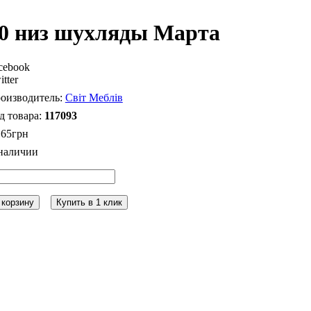
0 низ шухляды Марта
cebook
itter
Світ Меблів
117093
165
грн
 корзину
Купить в 1 клик