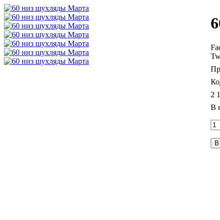
6
Fa
Tw
2 
В