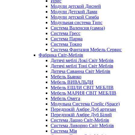
Ирис
Модули детской Дисней
Модули Детской Лами
Модули детской Симба
Модульная система Типс
Система Валенсия (самоа)
Система Гресс
Система Парма
Система Токио
Система Фантазия Мебель Сервис
Фабрика Світ-Меблів
Дитячі меблі Локі Світ Меблів
Дитячі меблі Тоні Світ Меблів
Дитяча Саванна Світ Меблів
Мебель Бьянко
Мебель ВИВАЛЬДИ
Мебель ЕШЛИ СВІТ МЕБЛІВ
Мебель МАРИЯ СВІТ МЕБЛІВ
Мебель Омега
Модульна Cистема Спейс (Space)
Передпокій Амбре Дуб артизан
Передпокій Амбре Дуб Білий
Система Лацио Світ-Меблів
Система Ливорно Світ Меблів
Система Мія