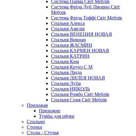
Система Парма Свiт Меблiв
Система Фріда Дуб Ліворно Світ
Меблів
Система Фріда Тоффі Світ Меблів
Спальня Алекса
Спальня Амелія
Спальня ВЕНЕЦИЯ НОВАЯ
Спальня Вивиан
Спальня ЖАСМИН
Спальня КАРМЕН НОВАЯ
Спальня КАТРИН
Спальня Ким
Спальня Круиз С М
Спальня Лінда
Спальня ЛИЛЕЯ НОВАЯ
Спальня Луїза
Спальня НИКОЛЬ
Спальня Ромбо Світ Меблів
Спальня Соня Світ Меблів
Прихожая
Прихожие
Тумбы для обуви
Спальни
Стенки
Столы - Стулья