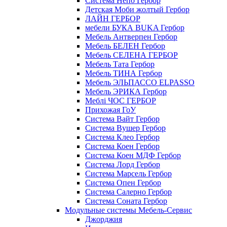
Cистема Непо Гербор
Детская Моби жолтый Гербор
ЛАЙН ГЕРБОР
мебели БУКА BUKA Гербор
Мебель Антверпен Гербор
Мебель БЕЛЕН Гербор
Мебель СЕЛЕНА ГЕРБОР
Мебель Тата Гербор
Мебель ТИНА Гербор
Мебель ЭЛЬПАССО ELPASSO
Мебель ЭРИКА Гербор
Меблі ЧОС ГЕРБОР
Прихожая ГоУ
Система Вайт Гербор
Система Вушер Гербор
Система Клео Гербор
Система Коен Гербор
Система Коен МДФ Гербор
Система Лорд Гербор
Система Марсель Гербор
Система Опен Гербор
Система Салерно Гербор
Система Соната Гербор
Модульные системы Мебель-Сервис
Джорджия