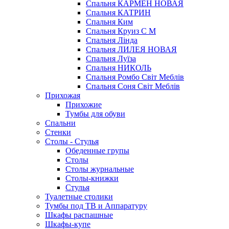
Спальня КАРМЕН НОВАЯ
Спальня КАТРИН
Спальня Ким
Спальня Круиз С М
Спальня Лінда
Спальня ЛИЛЕЯ НОВАЯ
Спальня Луїза
Спальня НИКОЛЬ
Спальня Ромбо Світ Меблів
Спальня Соня Світ Меблів
Прихожая
Прихожие
Тумбы для обуви
Спальни
Стенки
Столы - Стулья
Обеденные групы
Столы
Столы журнальные
Столы-книжки
Стулья
Туалетные столики
Тумбы под ТВ и Аппаратуру
Шкафы распашные
Шкафы-купе