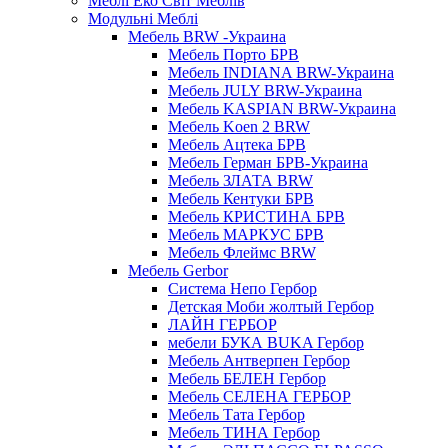
Меблі Еко Світ Меблів
Модульні Меблі
Мебель BRW -Украина
Мебель Порто БРВ
Мебель INDIANA BRW-Украина
Мебель JULY BRW-Украина
Мебель KASPIAN BRW-Украина
Мебель Koen 2 BRW
Мебель Ацтека БРВ
Мебель Герман БРВ-Украина
Мебель ЗЛАТА BRW
Мебель Кентуки БРВ
Мебель КРИСТИНА БРВ
Мебель МАРКУС БРВ
Мебель Флеймс BRW
Мебель Gerbor
Cистема Непо Гербор
Детская Моби жолтый Гербор
ЛАЙН ГЕРБОР
мебели БУКА BUKA Гербор
Мебель Антверпен Гербор
Мебель БЕЛЕН Гербор
Мебель СЕЛЕНА ГЕРБОР
Мебель Тата Гербор
Мебель ТИНА Гербор