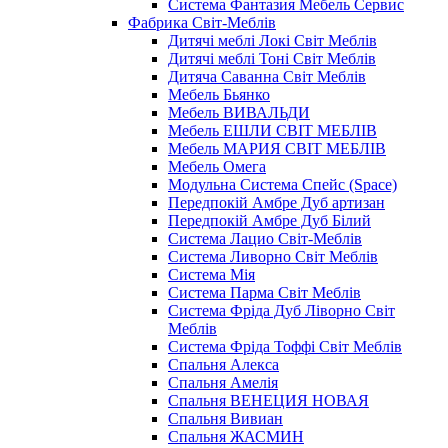
Система Фантазия Мебель Сервис
Фабрика Світ-Меблів
Дитячі меблі Локі Світ Меблів
Дитячі меблі Тоні Світ Меблів
Дитяча Саванна Світ Меблів
Мебель Бьянко
Мебель ВИВАЛЬДИ
Мебель ЕШЛИ СВІТ МЕБЛІВ
Мебель МАРИЯ СВІТ МЕБЛІВ
Мебель Омега
Модульна Cистема Спейс (Space)
Передпокій Амбре Дуб артизан
Передпокій Амбре Дуб Білий
Система Лацио Світ-Меблів
Система Ливорно Світ Меблів
Система Мія
Система Парма Свiт Меблiв
Система Фріда Дуб Ліворно Світ
Меблів
Система Фріда Тоффі Світ Меблів
Спальня Алекса
Спальня Амелія
Спальня ВЕНЕЦИЯ НОВАЯ
Спальня Вивиан
Спальня ЖАСМИН