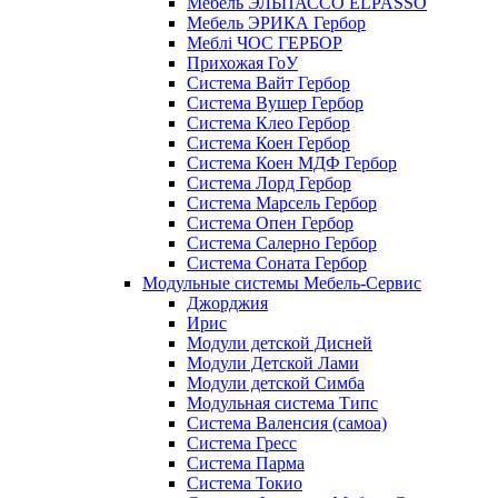
Мебель ЭЛЬПАССО ELPASSO
Мебель ЭРИКА Гербор
Меблі ЧОС ГЕРБОР
Прихожая ГоУ
Система Вайт Гербор
Система Вушер Гербор
Система Клео Гербор
Система Коен Гербор
Система Коен МДФ Гербор
Система Лорд Гербор
Система Марсель Гербор
Система Опен Гербор
Система Салерно Гербор
Система Соната Гербор
Модульные системы Мебель-Сервис
Джорджия
Ирис
Модули детской Дисней
Модули Детской Лами
Модули детской Симба
Модульная система Типс
Система Валенсия (самоа)
Система Гресс
Система Парма
Система Токио