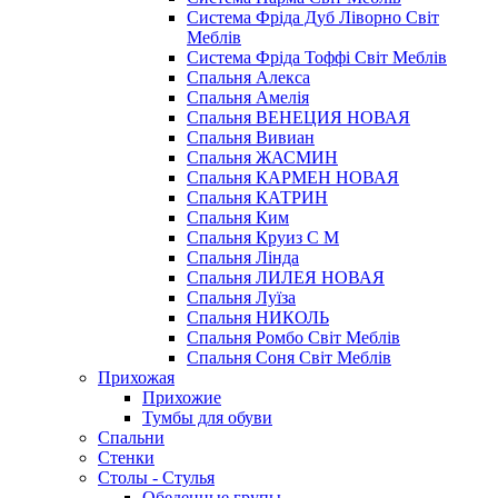
Система Фріда Дуб Ліворно Світ
Меблів
Система Фріда Тоффі Світ Меблів
Спальня Алекса
Спальня Амелія
Спальня ВЕНЕЦИЯ НОВАЯ
Спальня Вивиан
Спальня ЖАСМИН
Спальня КАРМЕН НОВАЯ
Спальня КАТРИН
Спальня Ким
Спальня Круиз С М
Спальня Лінда
Спальня ЛИЛЕЯ НОВАЯ
Спальня Луїза
Спальня НИКОЛЬ
Спальня Ромбо Світ Меблів
Спальня Соня Світ Меблів
Прихожая
Прихожие
Тумбы для обуви
Спальни
Стенки
Столы - Стулья
Обеденные групы