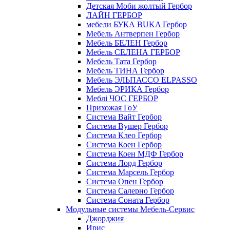
Детская Моби жолтый Гербор
ЛАЙН ГЕРБОР
мебели БУКА BUKA Гербор
Мебель Антверпен Гербор
Мебель БЕЛЕН Гербор
Мебель СЕЛЕНА ГЕРБОР
Мебель Тата Гербор
Мебель ТИНА Гербор
Мебель ЭЛЬПАССО ELPASSO
Мебель ЭРИКА Гербор
Меблі ЧОС ГЕРБОР
Прихожая ГоУ
Система Вайт Гербор
Система Вушер Гербор
Система Клео Гербор
Система Коен Гербор
Система Коен МДФ Гербор
Система Лорд Гербор
Система Марсель Гербор
Система Опен Гербор
Система Салерно Гербор
Система Соната Гербор
Модульные системы Мебель-Сервис
Джорджия
Ирис