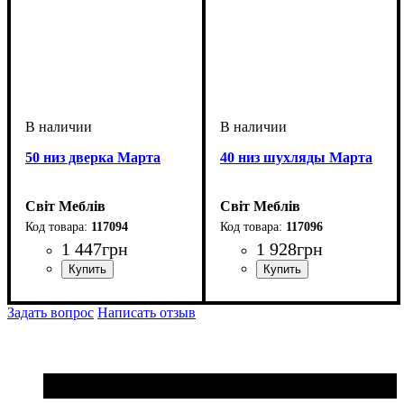
50 низ дверка Марта
40 низ шухляды Марта
Світ Меблів
Світ Меблів
117094
117096
1 447
грн
1 928
грн
ширина, мм
высота, мм
глубина, мм
: 816
: 500
: 460
ширина, мм
высота, мм
глубина, мм
: 816
: 400
: 460
Задать вопрос
Написать отзыв