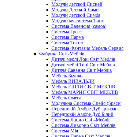
Модули детской Дисней
Модули Детской Лами
Модули детской Симба
Модульная система Типс
Система Валенсия (самоа)
Система Гресс
Система Парма
Система Токио
Система Фантазия Мебель Сервис
Фабрика Світ-Меблів
Дитячі меблі Локі Світ Меблів
Дитячі меблі Тоні Світ Меблів
Дитяча Саванна Світ Меблів
Мебель Бьянко
Мебель ВИВАЛЬДИ
Мебель ЕШЛИ СВІТ МЕБЛІВ
Мебель МАРИЯ СВІТ МЕБЛІВ
Мебель Омега
Модульна Cистема Спейс (Space)
Передпокій Амбре Дуб артизан
Передпокій Амбре Дуб Білий
Система Лацио Світ-Меблів
Система Ливорно Світ Меблів
Система Мія
Система Парма Свiт Меблiв