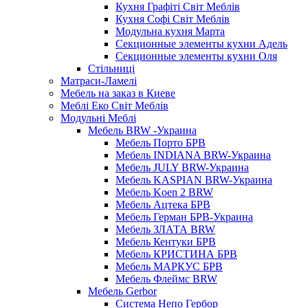
Кухня Графіті Світ Меблів
Кухня Софі Світ Меблів
Модульна кухня Марта
Секционные элементы кухни Адель
Секционные элементы кухни Оля
Стільниці
Матраси-Ламелі
Мебель на заказ в Киеве
Меблі Еко Світ Меблів
Модульні Меблі
Мебель BRW -Украина
Мебель Порто БРВ
Мебель INDIANA BRW-Украина
Мебель JULY BRW-Украина
Мебель KASPIAN BRW-Украина
Мебель Koen 2 BRW
Мебель Ацтека БРВ
Мебель Герман БРВ-Украина
Мебель ЗЛАТА BRW
Мебель Кентуки БРВ
Мебель КРИСТИНА БРВ
Мебель МАРКУС БРВ
Мебель Флеймс BRW
Мебель Gerbor
Cистема Непо Гербор