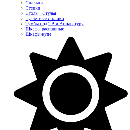
Спальни
Стенки
Столы - Стулья
Туалетные столики
Тумбы под ТВ и Аппаратуру
Шкафы распашные
Шкафы-купе