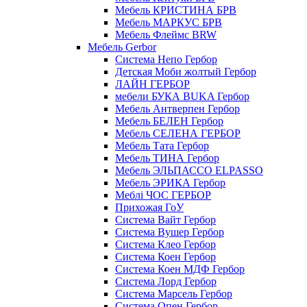
Мебель КРИСТИНА БРВ
Мебель МАРКУС БРВ
Мебель Флеймс BRW
Мебель Gerbor
Cистема Непо Гербор
Детская Моби жолтый Гербор
ЛАЙН ГЕРБОР
мебели БУКА BUKA Гербор
Мебель Антверпен Гербор
Мебель БЕЛЕН Гербор
Мебель СЕЛЕНА ГЕРБОР
Мебель Тата Гербор
Мебель ТИНА Гербор
Мебель ЭЛЬПАССО ELPASSO
Мебель ЭРИКА Гербор
Меблі ЧОС ГЕРБОР
Прихожая ГоУ
Система Вайт Гербор
Система Вушер Гербор
Система Клео Гербор
Система Коен Гербор
Система Коен МДФ Гербор
Система Лорд Гербор
Система Марсель Гербор
Система Опен Гербор