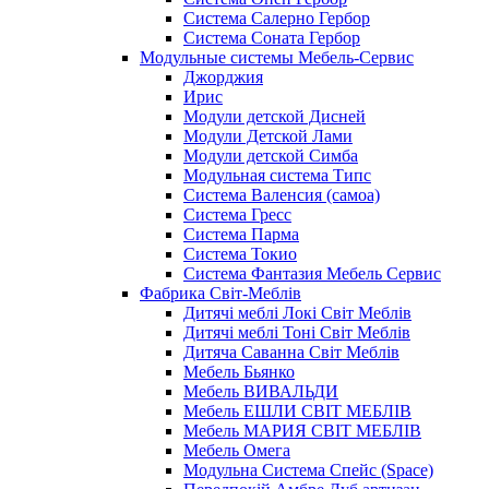
Система Салерно Гербор
Система Соната Гербор
Модульные системы Мебель-Сервис
Джорджия
Ирис
Модули детской Дисней
Модули Детской Лами
Модули детской Симба
Модульная система Типс
Система Валенсия (самоа)
Система Гресс
Система Парма
Система Токио
Система Фантазия Мебель Сервис
Фабрика Світ-Меблів
Дитячі меблі Локі Світ Меблів
Дитячі меблі Тоні Світ Меблів
Дитяча Саванна Світ Меблів
Мебель Бьянко
Мебель ВИВАЛЬДИ
Мебель ЕШЛИ СВІТ МЕБЛІВ
Мебель МАРИЯ СВІТ МЕБЛІВ
Мебель Омега
Модульна Cистема Спейс (Space)