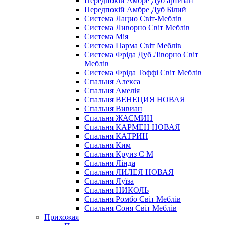
Передпокій Амбре Дуб артизан
Передпокій Амбре Дуб Білий
Система Лацио Світ-Меблів
Система Ливорно Світ Меблів
Система Мія
Система Парма Свiт Меблiв
Система Фріда Дуб Ліворно Світ
Меблів
Система Фріда Тоффі Світ Меблів
Спальня Алекса
Спальня Амелія
Спальня ВЕНЕЦИЯ НОВАЯ
Спальня Вивиан
Спальня ЖАСМИН
Спальня КАРМЕН НОВАЯ
Спальня КАТРИН
Спальня Ким
Спальня Круиз С М
Спальня Лінда
Спальня ЛИЛЕЯ НОВАЯ
Спальня Луїза
Спальня НИКОЛЬ
Спальня Ромбо Світ Меблів
Спальня Соня Світ Меблів
Прихожая