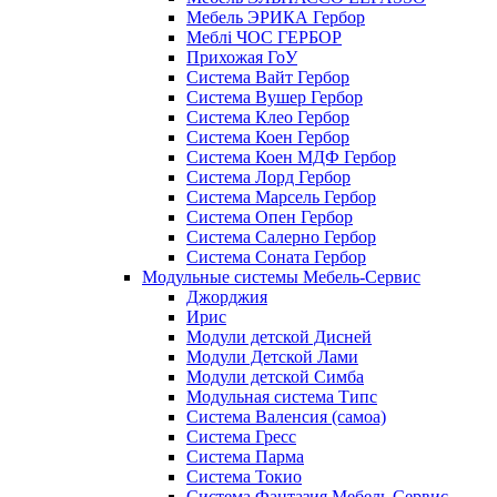
Мебель ЭРИКА Гербор
Меблі ЧОС ГЕРБОР
Прихожая ГоУ
Система Вайт Гербор
Система Вушер Гербор
Система Клео Гербор
Система Коен Гербор
Система Коен МДФ Гербор
Система Лорд Гербор
Система Марсель Гербор
Система Опен Гербор
Система Салерно Гербор
Система Соната Гербор
Модульные системы Мебель-Сервис
Джорджия
Ирис
Модули детской Дисней
Модули Детской Лами
Модули детской Симба
Модульная система Типс
Система Валенсия (самоа)
Система Гресс
Система Парма
Система Токио
Система Фантазия Мебель Сервис