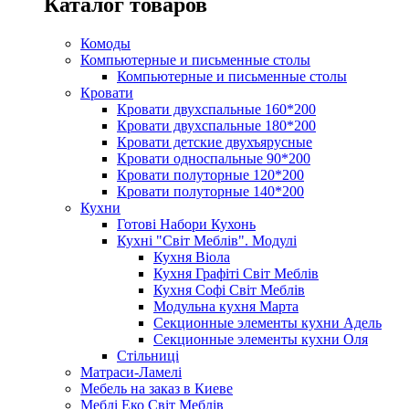
Каталог товаров
Комоды
Компьютерные и письменные столы
Компьютерные и письменные столы
Кровати
Кровати двухспальные 160*200
Кровати двухспальные 180*200
Кровати детские двухъярусные
Кровати односпальные 90*200
Кровати полуторные 120*200
Кровати полуторные 140*200
Кухни
Готові Набори Кухонь
Кухні "Світ Меблів". Модулі
Кухня Віола
Кухня Графіті Світ Меблів
Кухня Софі Світ Меблів
Модульна кухня Марта
Секционные элементы кухни Адель
Секционные элементы кухни Оля
Стільниці
Матраси-Ламелі
Мебель на заказ в Киеве
Меблі Еко Світ Меблів