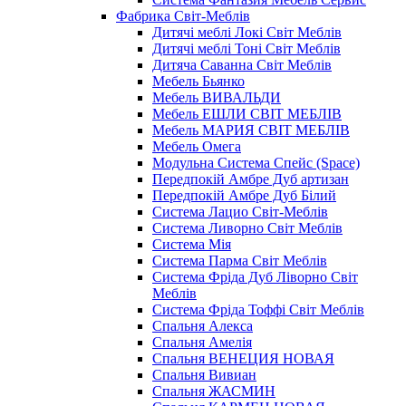
Фабрика Світ-Меблів
Дитячі меблі Локі Світ Меблів
Дитячі меблі Тоні Світ Меблів
Дитяча Саванна Світ Меблів
Мебель Бьянко
Мебель ВИВАЛЬДИ
Мебель ЕШЛИ СВІТ МЕБЛІВ
Мебель МАРИЯ СВІТ МЕБЛІВ
Мебель Омега
Модульна Cистема Спейс (Space)
Передпокій Амбре Дуб артизан
Передпокій Амбре Дуб Білий
Система Лацио Світ-Меблів
Система Ливорно Світ Меблів
Система Мія
Система Парма Свiт Меблiв
Система Фріда Дуб Ліворно Світ
Меблів
Система Фріда Тоффі Світ Меблів
Спальня Алекса
Спальня Амелія
Спальня ВЕНЕЦИЯ НОВАЯ
Спальня Вивиан
Спальня ЖАСМИН