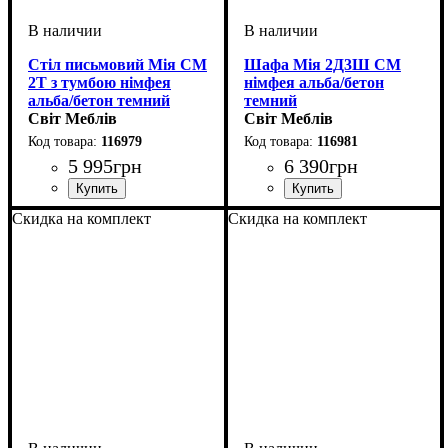
Стіл письмовий Мія СМ
Шафа Мія 2Д3Ш СМ
2Т з тумбою німфея
німфея альба/бетон
альба/бетон темний
темний
Світ Меблів
Світ Меблів
116979
116981
5 995
грн
6 390
грн
ширина, мм
высота, мм
глубина, мм
: 760
: 1600
: 600
ширина, мм
высота, мм
глубина, мм
: 2100
: 800
: 520
Скидка на комплект
Скидка на комплект