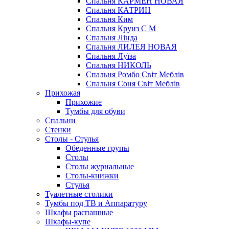
Спальня КАРМЕН НОВАЯ
Спальня КАТРИН
Спальня Ким
Спальня Круиз С М
Спальня Лінда
Спальня ЛИЛЕЯ НОВАЯ
Спальня Луїза
Спальня НИКОЛЬ
Спальня Ромбо Світ Меблів
Спальня Соня Світ Меблів
Прихожая
Прихожие
Тумбы для обуви
Спальни
Стенки
Столы - Стулья
Обеденные групы
Столы
Столы журнальные
Столы-книжки
Стулья
Туалетные столики
Тумбы под ТВ и Аппаратуру
Шкафы распашные
Шкафы-купе