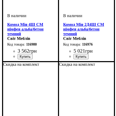
Комод Мія 4Ш СМ
Комод Мія 2Д4Ш СМ
німфея альба/бетон
німфея альба/бетон
темний
темний
Світ Меблів
Світ Меблів
116980
116976
3 562
грн
5 021
грн
ширина, мм
высота, мм
глубина, мм
: 980
: 800
: 400
ширина, мм
высота, мм
глубина, мм
: 980
: 1200
: 400
Скидка на комплект
Скидка на комплект