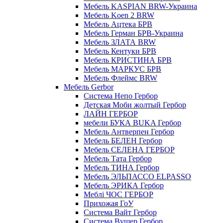
Мебель KASPIAN BRW-Украина
Мебель Koen 2 BRW
Мебель Ацтека БРВ
Мебель Герман БРВ-Украина
Мебель ЗЛАТА BRW
Мебель Кентуки БРВ
Мебель КРИСТИНА БРВ
Мебель МАРКУС БРВ
Мебель Флеймс BRW
Мебель Gerbor
Cистема Непо Гербор
Детская Моби жолтый Гербор
ЛАЙН ГЕРБОР
мебели БУКА BUKA Гербор
Мебель Антверпен Гербор
Мебель БЕЛЕН Гербор
Мебель СЕЛЕНА ГЕРБОР
Мебель Тата Гербор
Мебель ТИНА Гербор
Мебель ЭЛЬПАССО ELPASSO
Мебель ЭРИКА Гербор
Меблі ЧОС ГЕРБОР
Прихожая ГоУ
Система Вайт Гербор
Система Вушер Гербор