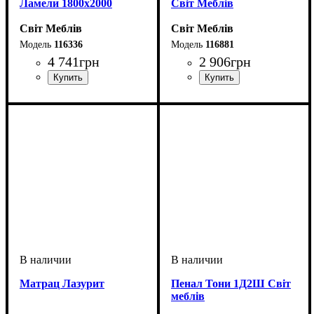
Ламели 1800х2000
Світ Меблів
Світ Меблів
Світ Меблів
116336
116881
4 741
грн
2 906
грн
ширина, мм
высота, мм
глубина, мм
: 760
: 1280
: 600
Матрац Лазурит
Пенал Тони 1Д2Ш Світ
меблів