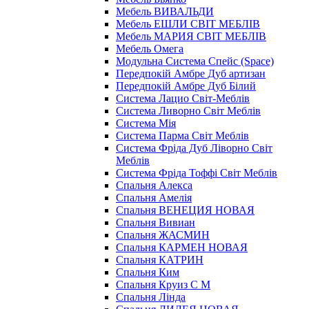
Мебель ВИВАЛЬДИ
Мебель ЕШЛИ СВІТ МЕБЛІВ
Мебель МАРИЯ СВІТ МЕБЛІВ
Мебель Омега
Модульна Cистема Спейс (Space)
Передпокій Амбре Дуб артизан
Передпокій Амбре Дуб Білий
Система Лацио Світ-Меблів
Система Ливорно Світ Меблів
Система Мія
Система Парма Свiт Меблiв
Система Фріда Дуб Ліворно Світ
Меблів
Система Фріда Тоффі Світ Меблів
Спальня Алекса
Спальня Амелія
Спальня ВЕНЕЦИЯ НОВАЯ
Спальня Вивиан
Спальня ЖАСМИН
Спальня КАРМЕН НОВАЯ
Спальня КАТРИН
Спальня Ким
Спальня Круиз С М
Спальня Лінда