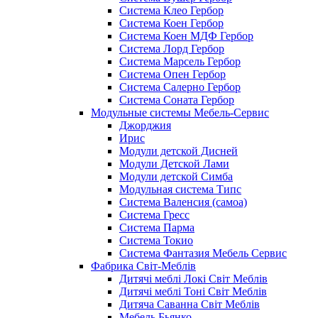
Система Клео Гербор
Система Коен Гербор
Система Коен МДФ Гербор
Система Лорд Гербор
Система Марсель Гербор
Система Опен Гербор
Система Салерно Гербор
Система Соната Гербор
Модульные системы Мебель-Сервис
Джорджия
Ирис
Модули детской Дисней
Модули Детской Лами
Модули детской Симба
Модульная система Типс
Система Валенсия (самоа)
Система Гресс
Система Парма
Система Токио
Система Фантазия Мебель Сервис
Фабрика Світ-Меблів
Дитячі меблі Локі Світ Меблів
Дитячі меблі Тоні Світ Меблів
Дитяча Саванна Світ Меблів
Мебель Бьянко