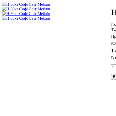
Н
Fa
Tw
1 
В