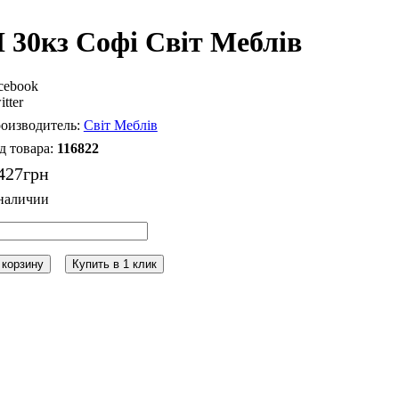
 30кз Софі Світ Меблів
cebook
itter
Світ Меблів
116822
427
грн
 корзину
Купить в 1 клик