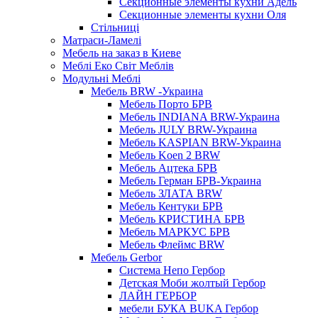
Секционные элементы кухни Адель
Секционные элементы кухни Оля
Стільниці
Матраси-Ламелі
Мебель на заказ в Киеве
Меблі Еко Світ Меблів
Модульні Меблі
Мебель BRW -Украина
Мебель Порто БРВ
Мебель INDIANA BRW-Украина
Мебель JULY BRW-Украина
Мебель KASPIAN BRW-Украина
Мебель Koen 2 BRW
Мебель Ацтека БРВ
Мебель Герман БРВ-Украина
Мебель ЗЛАТА BRW
Мебель Кентуки БРВ
Мебель КРИСТИНА БРВ
Мебель МАРКУС БРВ
Мебель Флеймс BRW
Мебель Gerbor
Cистема Непо Гербор
Детская Моби жолтый Гербор
ЛАЙН ГЕРБОР
мебели БУКА BUKA Гербор