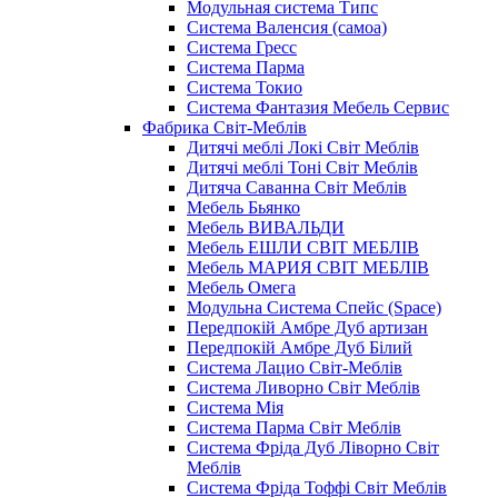
Модульная система Типс
Система Валенсия (самоа)
Система Гресс
Система Парма
Система Токио
Система Фантазия Мебель Сервис
Фабрика Світ-Меблів
Дитячі меблі Локі Світ Меблів
Дитячі меблі Тоні Світ Меблів
Дитяча Саванна Світ Меблів
Мебель Бьянко
Мебель ВИВАЛЬДИ
Мебель ЕШЛИ СВІТ МЕБЛІВ
Мебель МАРИЯ СВІТ МЕБЛІВ
Мебель Омега
Модульна Cистема Спейс (Space)
Передпокій Амбре Дуб артизан
Передпокій Амбре Дуб Білий
Система Лацио Світ-Меблів
Система Ливорно Світ Меблів
Система Мія
Система Парма Свiт Меблiв
Система Фріда Дуб Ліворно Світ
Меблів
Система Фріда Тоффі Світ Меблів