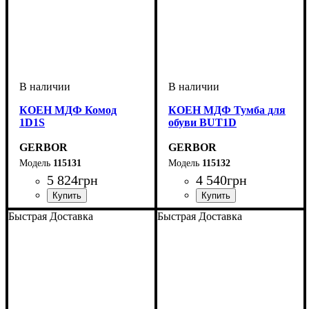
КОЕН МДФ Комод
КОЕН МДФ Тумба для
1D1S
обуви BUT1D
GERBOR
GERBOR
115131
115132
5 824
грн
4 540
грн
ширина, мм
высота, мм
глубина, мм
: 930,5
: 580,5
: 350
ширина, мм
высота, мм
глубина, мм
: 490
: 700,5
: 350
Быстрая Доставка
Быстрая Доставка