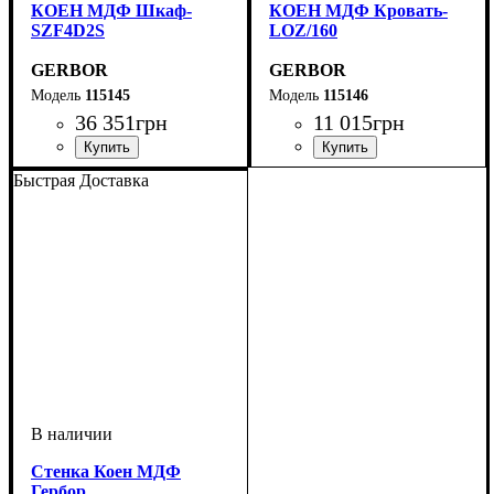
КОЕН МДФ Шкаф-
КОЕН МДФ Кровать-
SZF4D2S
LOZ/160
GERBOR
GERBOR
115145
115146
36 351
грн
11 015
грн
ширина, мм
высота, мм
глубина, мм
: 2080
: 2140
: 560,5
ширина, мм
высота, мм
глубина, мм
: 420,5-750,5
: 1650
: 2050,5
Быстрая Доставка
Стенка Коен МДФ
Гербор