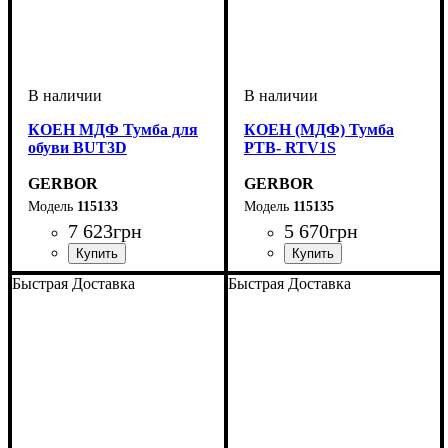
КОЕН МДФ Тумба для
КОЕН (МДФ) Тумба
обуви BUT3D
РТВ- RTV1S
GERBOR
GERBOR
115133
115135
7 623
грн
5 670
грн
ширина, мм
высота, мм
глубина, мм
: 1215
: 700,5
: 170,5
ширина, мм
высота, мм
глубина, мм
: 440,5
: 1003,5
: 560,5
Быстрая Доставка
Быстрая Доставка