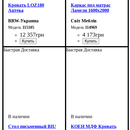
Кровать LOZ180
Каркас под матрас
Ацтека
Ламели 1600х2000
BRW-Украина
Світ Меблів
115105
114969
12 357
грн
4 173
грн
ширина, мм
высота, мм
глубина, мм
: 350-860
: 1850
: 2140
Быстрая Доставка
Быстрая Доставка
Стол письменный BIU
КОЕН МДФ Кровать