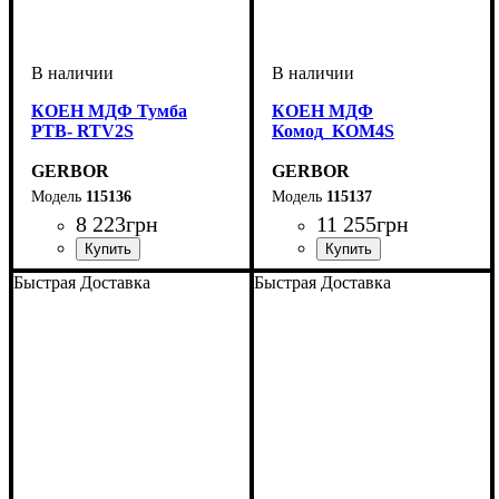
КОЕН МДФ Тумба
КОЕН МДФ
РТВ- RTV2S
Комод_KOM4S
GERBOR
GERBOR
115136
115137
8 223
грн
11 255
грн
ширина, мм
высота, мм
глубина, мм
: 330
: 1500
: 560,5
ширина, мм
высота, мм
глубина, мм
: 930,5
: 1003,5
: 400
Быстрая Доставка
Быстрая Доставка