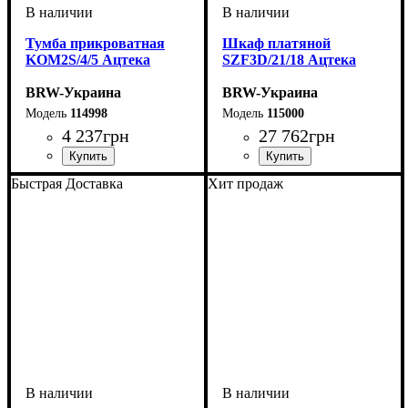
Тумба прикроватная
Шкаф платяной
KOM2S/4/5 Ацтека
SZF3D/21/18 Ацтека
BRW-Украина
BRW-Украина
114998
115000
4 237
грн
27 762
грн
ширина, мм
высота, мм
глубина, мм
: 430
: 500
: 410
ширина, мм
высота, мм
глубина, мм
: 2100
: 1800
: 570
Быстрая Доставка
Хит продаж