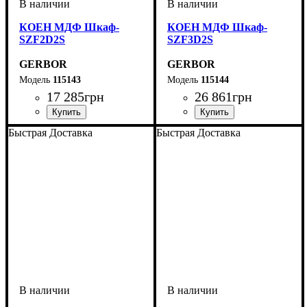
КОЕН МДФ Шкаф-
КОЕН МДФ Шкаф-
SZF2D2S
SZF3D2S
GERBOR
GERBOR
115143
115144
17 285
грн
26 861
грн
ширина, мм
высота, мм
глубина, мм
: 2000,5
: 1030,5
: 560,5
ширина, мм
высота, мм
глубина, мм
: 2080
: 1630,5
: 560,5
Быстрая Доставка
Быстрая Доставка