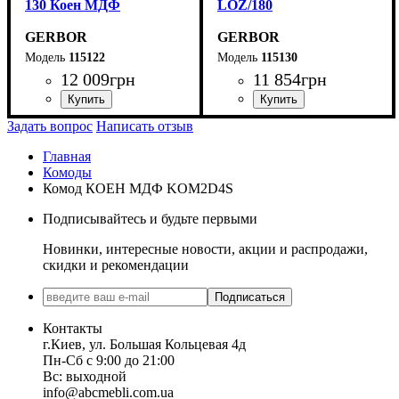
130 Коен МДФ
LOZ/180
GERBOR
GERBOR
115122
115130
12 009
грн
11 854
грн
ширина, мм
высота, мм
глубина, мм
: 780
: 1300
: 700
ширина, мм
высота, мм
глубина, мм
: 420,5-750,5
: 1850
: 205,5
Задать вопрос
Написать отзыв
Главная
Комоды
Комод КОЕН МДФ KOM2D4S
Подписывайтесь и будьте первыми
Новинки, интересные новости, акции и распродажи,
скидки и рекомендации
Подписаться
Контакты
г.Киев, ул. Большая Кольцевая 4д
Пн-Сб с 9:00 до 21:00
Вс: выходной
info@abcmebli.com.ua