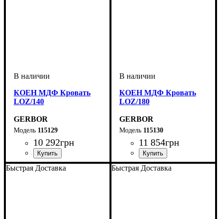
КОЕН МДФ Кровать
КОЕН МДФ Кровать
LOZ/140
LOZ/180
GERBOR
GERBOR
115129
115130
10 292
грн
11 854
грн
ширина, мм
высота, мм
глубина, мм
: 420,5-750,5
: 1450
: 205,5
ширина, мм
высота, мм
глубина, мм
: 420,5-750,5
: 1850
: 205,5
Быстрая Доставка
Быстрая Доставка