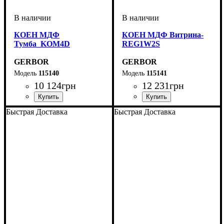
КОЕН МДФ
КОЕН МДФ Витрина-
Тумба_KOM4D
REG1W2S
GERBOR
GERBOR
115140
115141
10 124
грн
12 231
грн
ширина, мм
высота, мм
глубина, мм
: 1140
: 1030,5
: 400
ширина, мм
высота, мм
глубина, мм
: 2000,5
: 580,5
: 400
Быстрая Доставка
Быстрая Доставка