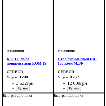
КОЕН Тумба
Стол письменный BIU
прикроватная KOM 1S
130 Коен МДФ
GERBOR
GERBOR
115910
115122
3 632
грн
12 009
грн
ширина, мм
высота, мм
глубина, мм
: 440,5
: 580,5
: 400
ширина, мм
высота, мм
глубина, мм
: 780
: 1300
: 700
Быстрая Доставка
Быстрая Доставка