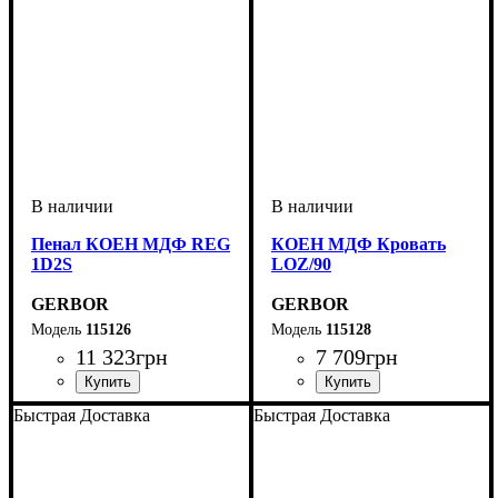
Пенал КОЕН МДФ REG
КОЕН МДФ Кровать
1D2S
LOZ/90
GERBOR
GERBOR
115126
115128
11 323
грн
7 709
грн
ширина, мм
высота, мм
глубина, мм
: 200,5
: 580,5
: 400
ширина, мм
высота, мм
глубина, мм
: 420,5-750,5
: 950
: 205,5
Быстрая Доставка
Быстрая Доставка