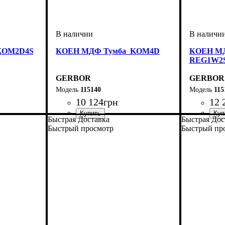
KOM2D4S
КОЕН МДФ Тумба_KOM4D
КОЕН МД
REG1W2
GERBOR
GERBOR
115140
115
10 124
грн
12 
Быстрая Доставка
Быстрая Дос
ширина, мм
высота, мм
глубина, мм
: 1140
: 1030,5
: 400
ширина, 
высота, м
глубина, 
Быстрый просмотр
Быстрый пр