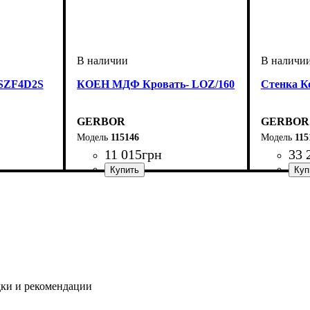
SZF4D2S
КОЕН МДФ Кровать- LOZ/160
Стенка К
GERBOR
GERBOR
115146
115
11 015
грн
33 
ширина, мм
высота, мм
глубина, мм
: 420,5-750,5
: 1650
: 2050,5
дки и рекомендации