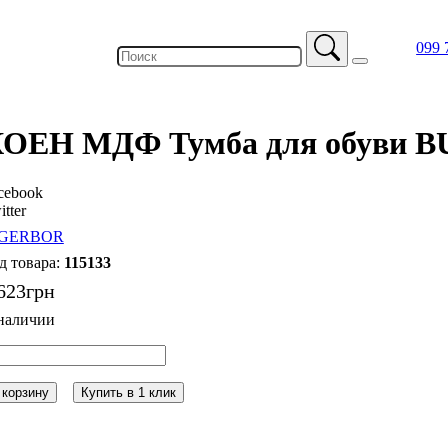
099 
ОЕН МДФ Тумба для обуви B
cebook
itter
115133
623
грн
 корзину
Купить в 1 клик