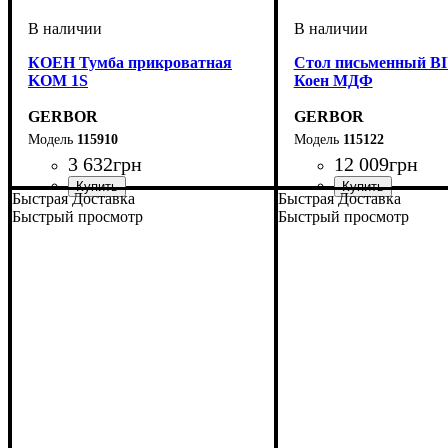
КОЕН Тумба прикроватная
Стол письменный BI
KOM 1S
Коен МДФ
GERBOR
GERBOR
115910
115122
3 632
грн
12 009
грн
Быстрая Доставка
Быстрая Доставка
ширина, мм
высота, мм
глубина, мм
: 440,5
: 580,5
: 400
ширина, мм
высота, мм
глубина, мм
: 780
: 1300
: 700
Быстрый просмотр
Быстрый просмотр