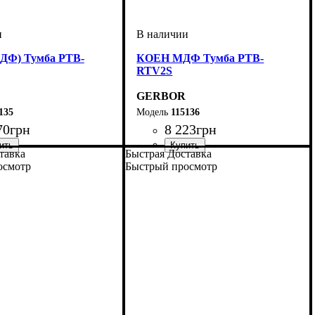
ДФ) Тумба РТВ-
КОЕН МДФ Тумба РТВ-
RTV2S
GERBOR
135
115136
70
грн
8 223
грн
тавка
Быстрая Доставка
мм
м
мм
: 440,5
: 1003,5
: 560,5
ширина, мм
высота, мм
глубина, мм
: 330
: 1500
: 560,5
осмотр
Быстрый просмотр