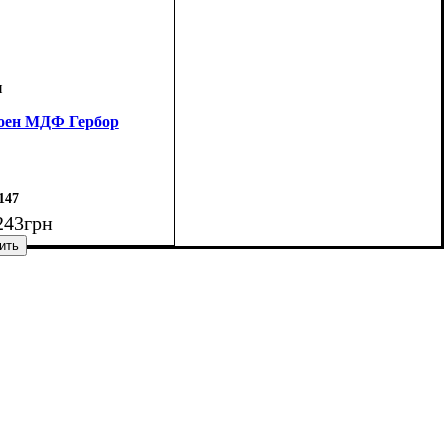
оен МДФ Гербор
147
243
грн