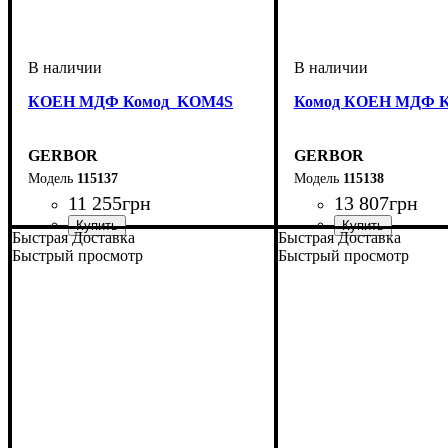
КОЕН МДФ Комод_KOM4S
Комод КОЕН МДФ 
GERBOR
GERBOR
115137
115138
11 255
грн
13 807
грн
Быстрая Доставка
Быстрая Доставка
ширина, мм
высота, мм
глубина, мм
: 930,5
: 1003,5
: 400
ширина, мм
высота, мм
глубина, мм
: 930,5
: 1500
: 400
Быстрый просмотр
Быстрый просмотр