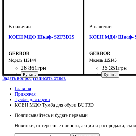
КОЕН МДФ Шкаф- SZF3D2S
КОЕН МДФ Шкаф- 
GERBOR
GERBOR
115144
115145
26 861
грн
36 351
грн
Задать вопрос
Написать отзыв
ширина, мм
высота, мм
глубина, мм
: 2080
: 1630,5
: 560,5
ширина, мм
высота, мм
глубина, мм
: 2080
: 2140
: 560,5
Главная
Прихожая
Тумбы для обуви
КОЕН МДФ Тумба для обуви BUT3D
Подписывайтесь и будьте первыми
Новинки, интересные новости, акции и распродажи, ски