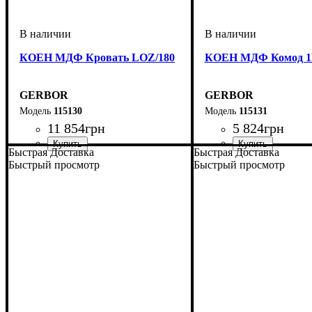
КОЕН МДФ Кровать LOZ/180
КОЕН МДФ Комод 1
GERBOR
GERBOR
115130
115131
11 854
грн
5 824
грн
Быстрая Доставка
Быстрая Доставка
ширина, мм
высота, мм
глубина, мм
: 420,5-750,5
: 1850
: 205,5
ширина, мм
высота, мм
глубина, мм
: 930,5
: 580,5
: 350
Быстрый просмотр
Быстрый просмотр