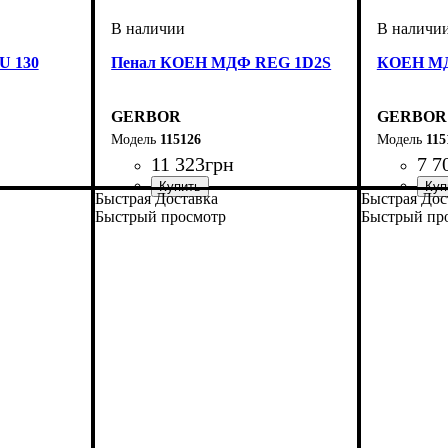
U 130
Пенал КОЕН МДФ REG 1D2S
КОЕН МД
GERBOR
GERBOR
115126
115
11 323
грн
7 7
Быстрая Доставка
Быстрая Дос
ширина, мм
высота, мм
глубина, мм
: 200,5
: 580,5
: 400
ширина, 
высота, м
глубина, 
Быстрый просмотр
Быстрый пр