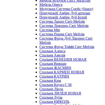
Мебель МАРИЯ СВІТ МЕБЛІВ
Мебель Омега
Модульна Cистема Спейс (Space)
Передпокій Амбре Дуб артизан
Передпокій Амбре Дуб Білий
Система Лацио Світ-Меблів
Система Ливорно Світ Меблів
Система Мія
Система Парма Свiт Меблiв
Система Фріда Дуб Ліворно Світ
Меблів
Система Фріда Тоффі Світ Меблів
Спальня Алекса
Спальня Амелія
Спальня ВЕНЕЦИЯ НОВАЯ
Спальня Вивиан
Спальня ЖАСМИН
Спальня КАРМЕН НОВАЯ
Спальня КАТРИН
Спальня Ким
Спальня Круиз С М
Спальня Лінда
Спальня ЛИЛЕЯ НОВАЯ
Спальня Луїза
Спальня НИКОЛЬ