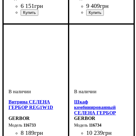
6 151
грн
9 409
грн
ширина, мм
высота, мм
глубина, мм
: 850
: 1090
: 420
ширина, мм
высота, мм
глубина, мм
: 820
: 1550
: 420
Витрина СЕЛЕНА
Шкаф
ГЕРБОР REG1W1D
комбинированный
СЕЛЕНА ГЕРБОР
GERBOR
SZF2D
GERBOR
116733
116734
8 189
грн
10 239
грн