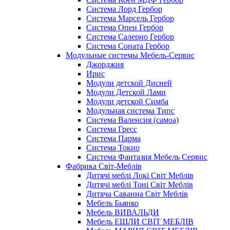
Система Лорд Гербор
Система Марсель Гербор
Система Опен Гербор
Система Салерно Гербор
Система Соната Гербор
Модульные системы Мебель-Сервис
Джорджия
Ирис
Модули детской Дисней
Модули Детской Лами
Модули детской Симба
Модульная система Типс
Система Валенсия (самоа)
Система Гресс
Система Парма
Система Токио
Система Фантазия Мебель Сервис
Фабрика Світ-Меблів
Дитячі меблі Локі Світ Меблів
Дитячі меблі Тоні Світ Меблів
Дитяча Саванна Світ Меблів
Мебель Бьянко
Мебель ВИВАЛЬДИ
Мебель ЕШЛИ СВІТ МЕБЛІВ