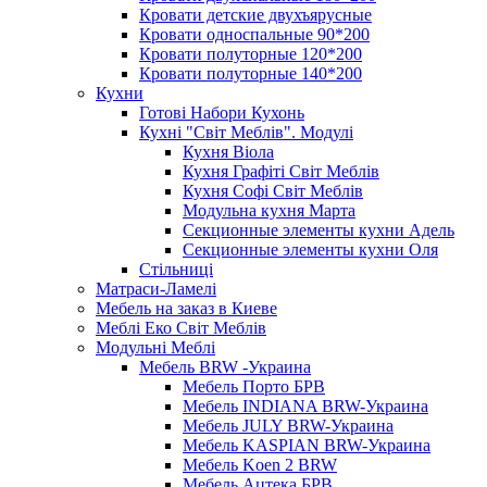
Кровати детские двухъярусные
Кровати односпальные 90*200
Кровати полуторные 120*200
Кровати полуторные 140*200
Кухни
Готові Набори Кухонь
Кухні "Світ Меблів". Модулі
Кухня Віола
Кухня Графіті Світ Меблів
Кухня Софі Світ Меблів
Модульна кухня Марта
Секционные элементы кухни Адель
Секционные элементы кухни Оля
Стільниці
Матраси-Ламелі
Мебель на заказ в Киеве
Меблі Еко Світ Меблів
Модульні Меблі
Мебель BRW -Украина
Мебель Порто БРВ
Мебель INDIANA BRW-Украина
Мебель JULY BRW-Украина
Мебель KASPIAN BRW-Украина
Мебель Koen 2 BRW
Мебель Ацтека БРВ