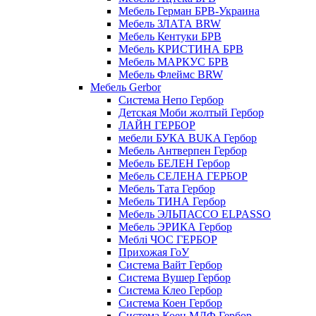
Мебель Герман БРВ-Украина
Мебель ЗЛАТА BRW
Мебель Кентуки БРВ
Мебель КРИСТИНА БРВ
Мебель МАРКУС БРВ
Мебель Флеймс BRW
Мебель Gerbor
Cистема Непо Гербор
Детская Моби жолтый Гербор
ЛАЙН ГЕРБОР
мебели БУКА BUKA Гербор
Мебель Антверпен Гербор
Мебель БЕЛЕН Гербор
Мебель СЕЛЕНА ГЕРБОР
Мебель Тата Гербор
Мебель ТИНА Гербор
Мебель ЭЛЬПАССО ELPASSO
Мебель ЭРИКА Гербор
Меблі ЧОС ГЕРБОР
Прихожая ГоУ
Система Вайт Гербор
Система Вушер Гербор
Система Клео Гербор
Система Коен Гербор
Система Коен МДФ Гербор