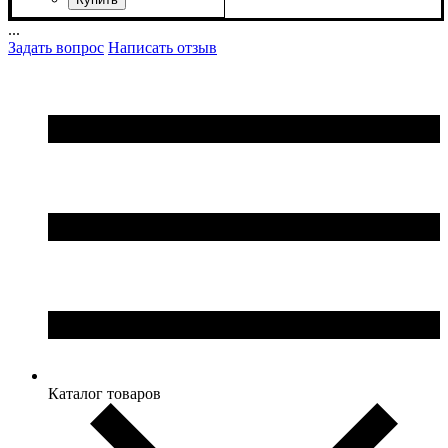
ширина, мм
высота, мм
глубина, мм
: 2040
: 3050
: 370
...
Задать вопрос
Написать отзыв
Каталог товаров