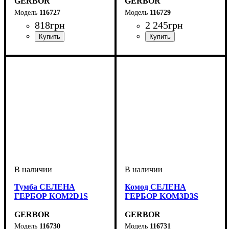
GERBOR
GERBOR
116727
116729
818
грн
2 245
грн
ширина, мм
высота, мм
глубина, мм
: 200
: 1200
: 230
ширина, мм
высота, мм
глубина, мм
: 480
: 750
: 750
Тумба СЕЛЕНА
Комод СЕЛЕНА
ГЕРБОР KOM2D1S
ГЕРБОР KOM3D3S
GERBOR
GERBOR
116730
116731