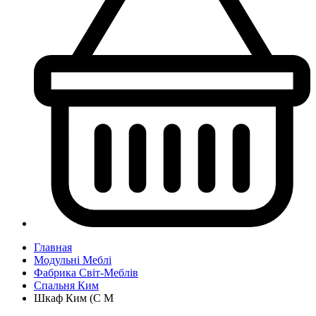
Главная
Модульні Меблі
Фабрика Світ-Меблів
Спальня Ким
Шкаф Ким (С М