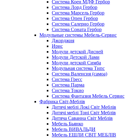
Система Коен МДФ Гербор
Система Лорд Гербор
Система Марсель Гербор
Система Опен Гербор
Система Салерно Гербор
Система Соната Гербор
Модульные системы Мебель-Сервис
Джорджия
Ирис
Модули детской Дисней
Модули Детской Лами
Модули детской Симба
Модульная система Типс
Система Валенсия (самоа)
Система Гресс
Система Парма
Система Токио
Система Фантазия Мебель Сервис
Фабрика Світ-Меблів
Дитячі меблі Локі Світ Меблів
Дитячі меблі Тоні Світ Меблів
Дитяча Саванна Світ Меблів
Мебель Бьянко
Мебель ВИВАЛЬДИ
Мебель ЕШЛИ СВІТ МЕБЛІВ