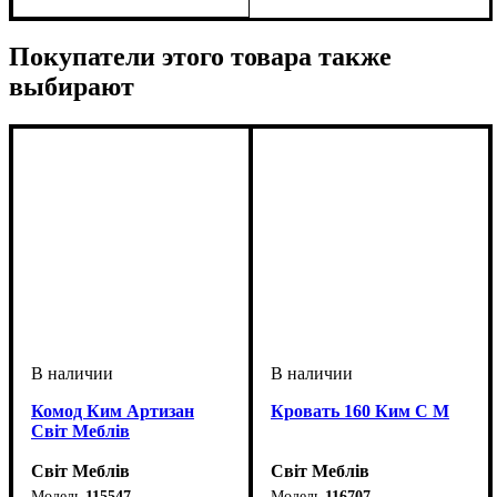
Покупатели этого товара также
выбирают
Комод Ким Артизан
Кровать 160 Ким С М
Світ Меблів
Світ Меблів
Світ Меблів
115547
116707