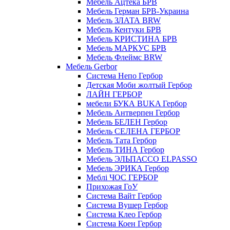
Мебель Ацтека БРВ
Мебель Герман БРВ-Украина
Мебель ЗЛАТА BRW
Мебель Кентуки БРВ
Мебель КРИСТИНА БРВ
Мебель МАРКУС БРВ
Мебель Флеймс BRW
Мебель Gerbor
Cистема Непо Гербор
Детская Моби жолтый Гербор
ЛАЙН ГЕРБОР
мебели БУКА BUKA Гербор
Мебель Антверпен Гербор
Мебель БЕЛЕН Гербор
Мебель СЕЛЕНА ГЕРБОР
Мебель Тата Гербор
Мебель ТИНА Гербор
Мебель ЭЛЬПАССО ELPASSO
Мебель ЭРИКА Гербор
Меблі ЧОС ГЕРБОР
Прихожая ГоУ
Система Вайт Гербор
Система Вушер Гербор
Система Клео Гербор
Система Коен Гербор