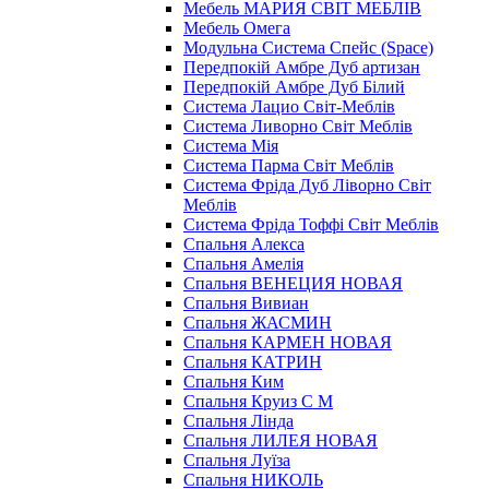
Мебель МАРИЯ СВІТ МЕБЛІВ
Мебель Омега
Модульна Cистема Спейс (Space)
Передпокій Амбре Дуб артизан
Передпокій Амбре Дуб Білий
Система Лацио Світ-Меблів
Система Ливорно Світ Меблів
Система Мія
Система Парма Свiт Меблiв
Система Фріда Дуб Ліворно Світ
Меблів
Система Фріда Тоффі Світ Меблів
Спальня Алекса
Спальня Амелія
Спальня ВЕНЕЦИЯ НОВАЯ
Спальня Вивиан
Спальня ЖАСМИН
Спальня КАРМЕН НОВАЯ
Спальня КАТРИН
Спальня Ким
Спальня Круиз С М
Спальня Лінда
Спальня ЛИЛЕЯ НОВАЯ
Спальня Луїза
Спальня НИКОЛЬ