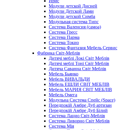
Ирис
Модули детской Дисней
Модули Детской Лами
Модули детской Симба
Модульная система Типс
Система Валенсия (самоа)
Система Гресс
Система Парма
Система Токио
Система Фантазия Мебель Сервис
Фабрика Світ-Меблів
Дитячі меблі Локі Світ Меблів
Дитячі меблі Тоні Світ Меблів
Дитяча Саванна Світ Меблів
Мебель Бьянко
Мебель ВИВАЛЬДИ
Мебель ЕШЛИ СВІТ МЕБЛІВ
Мебель МАРИЯ СВІТ МЕБЛІВ
Мебель Омега
Модульна Cистема Спейс (Space)
Передпокій Амбре Дуб артизан
Передпокій Амбре Дуб Білий
Система Лацио Світ-Меблів
Система Ливорно Світ Меблів
Система Мія