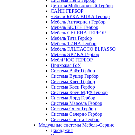
Cистема Непо Гербор
Детская Моби жолтый Гербор
ЛАЙН ГЕРБОР
мебели БУКА BUKA Гербор
Мебель Антверпен Гербор
Мебель БЕЛЕН Гербор
Мебель СЕЛЕНА ГЕРБОР
Мебель Тата Гербор
Мебель ТИНА Гербор
Мебель ЭЛЬПАССО ELPASSO
Мебель ЭРИКА Гербор
Меблі ЧОС ГЕРБОР
Прихожая ГоУ
Система Вайт Гербор
Система Вушер Гербор
Система Клео Гербор
Система Коен Гербор
Система Коен МДФ Гербор
Система Лорд Гербор
Система Марсель Гербор
Система Опен Гербор
Система Салерно Гербор
Система Соната Гербор
Модульные системы Мебель-Сервис
Джорджия