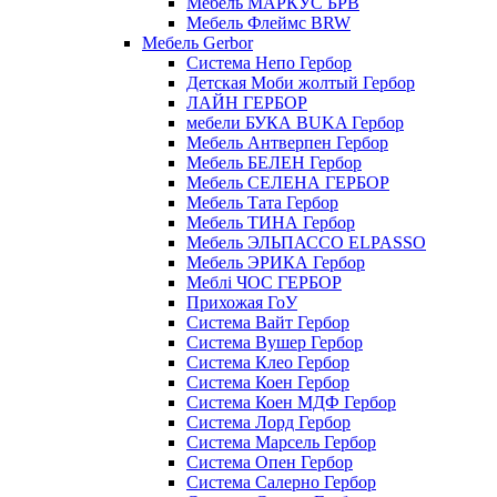
Мебель МАРКУС БРВ
Мебель Флеймс BRW
Мебель Gerbor
Cистема Непо Гербор
Детская Моби жолтый Гербор
ЛАЙН ГЕРБОР
мебели БУКА BUKA Гербор
Мебель Антверпен Гербор
Мебель БЕЛЕН Гербор
Мебель СЕЛЕНА ГЕРБОР
Мебель Тата Гербор
Мебель ТИНА Гербор
Мебель ЭЛЬПАССО ELPASSO
Мебель ЭРИКА Гербор
Меблі ЧОС ГЕРБОР
Прихожая ГоУ
Система Вайт Гербор
Система Вушер Гербор
Система Клео Гербор
Система Коен Гербор
Система Коен МДФ Гербор
Система Лорд Гербор
Система Марсель Гербор
Система Опен Гербор
Система Салерно Гербор