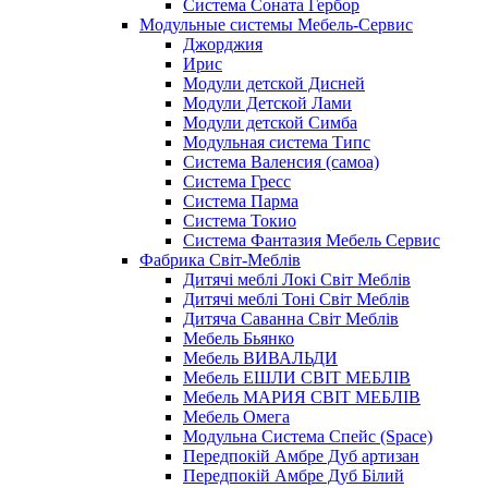
Система Соната Гербор
Модульные системы Мебель-Сервис
Джорджия
Ирис
Модули детской Дисней
Модули Детской Лами
Модули детской Симба
Модульная система Типс
Система Валенсия (самоа)
Система Гресс
Система Парма
Система Токио
Система Фантазия Мебель Сервис
Фабрика Світ-Меблів
Дитячі меблі Локі Світ Меблів
Дитячі меблі Тоні Світ Меблів
Дитяча Саванна Світ Меблів
Мебель Бьянко
Мебель ВИВАЛЬДИ
Мебель ЕШЛИ СВІТ МЕБЛІВ
Мебель МАРИЯ СВІТ МЕБЛІВ
Мебель Омега
Модульна Cистема Спейс (Space)
Передпокій Амбре Дуб артизан
Передпокій Амбре Дуб Білий