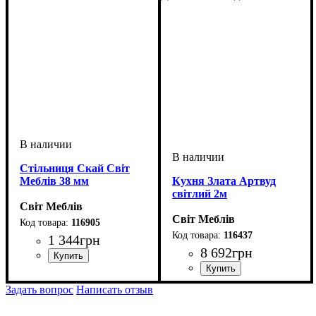
Стільниця Скай Світ
Меблів 38 мм
Кухня Злата Артвуд
світлий 2м
Світ Меблів
Світ Меблів
116905
116437
1 344
грн
8 692
грн
ширина, мм
высота, мм
глубина, мм
: 38
: 1000
: 600
ширина, мм
: 2000
Задать вопрос
Написать отзыв