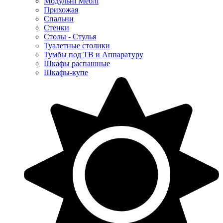
Модульні Меблі
Прихожая
Спальни
Стенки
Столы - Стулья
Туалетные столики
Тумбы под ТВ и Аппаратуру
Шкафы распашные
Шкафы-купе