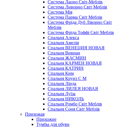
Система Лацио Світ-Меблів
Система Ливорно Світ Меблів
Система Мія
Система Парма Свiт Меблiв
Система Фріда Дуб Ліворно Світ
Меблів
Система Фріда Тоффі Світ Меблів
Спальня Алекса
Спальня Амелія
Спальня ВЕНЕЦИЯ НОВАЯ
Спальня Вивиан
Спальня ЖАСМИН
Спальня КАРМЕН НОВАЯ
Спальня КАТРИН
Спальня Ким
Спальня Круиз С М
Спальня Лінда
Спальня ЛИЛЕЯ НОВАЯ
Спальня Луїза
Спальня НИКОЛЬ
Спальня Ромбо Світ Меблів
Спальня Соня Світ Меблів
Прихожая
Прихожие
Тумбы для обуви