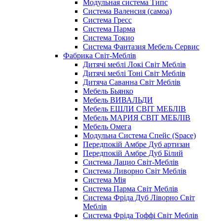
Модульная система Типс
Система Валенсия (самоа)
Система Гресс
Система Парма
Система Токио
Система Фантазия Мебель Сервис
Фабрика Світ-Меблів
Дитячі меблі Локі Світ Меблів
Дитячі меблі Тоні Світ Меблів
Дитяча Саванна Світ Меблів
Мебель Бьянко
Мебель ВИВАЛЬДИ
Мебель ЕШЛИ СВІТ МЕБЛІВ
Мебель МАРИЯ СВІТ МЕБЛІВ
Мебель Омега
Модульна Cистема Спейс (Space)
Передпокій Амбре Дуб артизан
Передпокій Амбре Дуб Білий
Система Лацио Світ-Меблів
Система Ливорно Світ Меблів
Система Мія
Система Парма Свiт Меблiв
Система Фріда Дуб Ліворно Світ
Меблів
Система Фріда Тоффі Світ Меблів