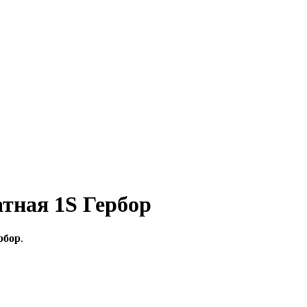
ная 1S Гербор
рбор
.