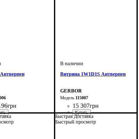
 Антверпен
Витрина 1W1D1S Антверпен
GERBOR
006
115007
196
грн
15 307
грн
тавка
Быстрая Доставка
осмотр
Быстрый просмотр