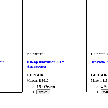
ен
Шкаф платяной 2D2S
Зеркало 7
Антверпен
GERBOR
GERBOR
115010
115
19 936
грн
4 5