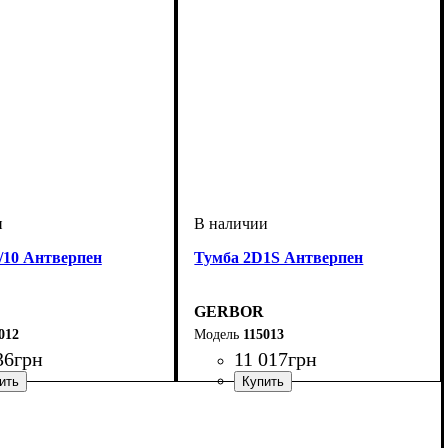
/10 Антверпен
Тумба 2D1S Антверпен
GERBOR
012
115013
36
грн
11 017
грн