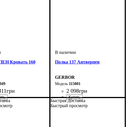
ЕН Кровать 160
Полка 137 Антверпен
GERBOR
949
115001
311
грн
2 098
грн
тавка
Быстрая Доставка
осмотр
Быстрый просмотр