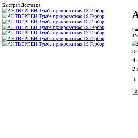
Быстрая Доставка
А
Fa
Tw
4 
В