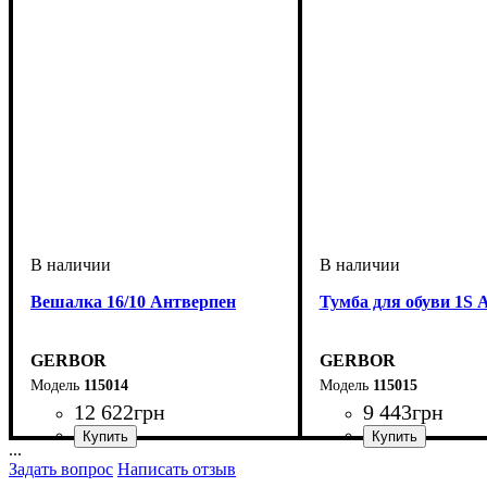
Вешалка 16/10 Антверпен
Тумба для обуви 1S 
GERBOR
GERBOR
115014
115015
12 622
грн
9 443
грн
...
Задать вопрос
Написать отзыв