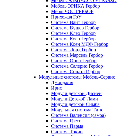
Мебель ЭЛЬПАССО ELPASSO
Мебель ЭРИКА Гербор
Меблі ЧОС ГЕРБОР
Прихожая ГоУ
Система Вайт Гербор
Система Вушер Гербор
Система Клео Гербор
Система Коен Гербор
Система Коен МДФ Гербор
Система Лорд Гербор
Система Марсель Гербор
Система Опен Гербор
Система Салерно Гербор
Система Соната Гербор
Модульные системы Мебель-Сервис
Джорджия
Ирис
Модули детской Дисней
Модули Детской Лами
Модули детской Симба
Модульная система Типс
Система Валенсия (самоа)
Система Гресс
Система Парма
Система Токио