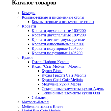
Каталог товаров
Комоды
Компьютерные и письменные столы
Компьютерные и письменные столы
Кровати
Кровати двухспальные 160*200
Кровати двухспальные 180*200
Кровати детские двухъярусные
Кровати односпальные 90*200
Кровати полуторные 120*200
Кровати полуторные 140*200
Кухни
Готові Набори Кухонь
Кухні "Світ Меблів". Модулі
Кухня Віола
Кухня Графіті Світ Меблів
Кухня Софі Світ Меблів
Модульна кухня Марта
Секционные элементы кухни Адель
Секционные элементы кухни Оля
Стільниці
Матраси-Ламелі
Мебель на заказ в Киеве
Меблі Еко Світ Меблів