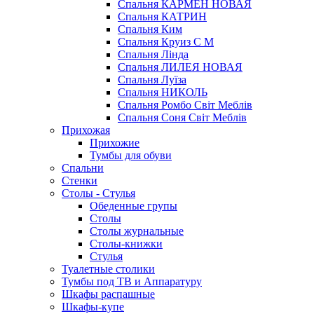
Спальня КАРМЕН НОВАЯ
Спальня КАТРИН
Спальня Ким
Спальня Круиз С М
Спальня Лінда
Спальня ЛИЛЕЯ НОВАЯ
Спальня Луїза
Спальня НИКОЛЬ
Спальня Ромбо Світ Меблів
Спальня Соня Світ Меблів
Прихожая
Прихожие
Тумбы для обуви
Спальни
Стенки
Столы - Стулья
Обеденные групы
Столы
Столы журнальные
Столы-книжки
Стулья
Туалетные столики
Тумбы под ТВ и Аппаратуру
Шкафы распашные
Шкафы-купе