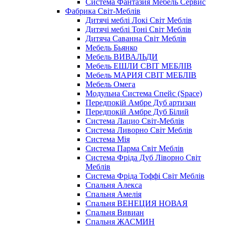
Система Фантазия Мебель Сервис
Фабрика Світ-Меблів
Дитячі меблі Локі Світ Меблів
Дитячі меблі Тоні Світ Меблів
Дитяча Саванна Світ Меблів
Мебель Бьянко
Мебель ВИВАЛЬДИ
Мебель ЕШЛИ СВІТ МЕБЛІВ
Мебель МАРИЯ СВІТ МЕБЛІВ
Мебель Омега
Модульна Cистема Спейс (Space)
Передпокій Амбре Дуб артизан
Передпокій Амбре Дуб Білий
Система Лацио Світ-Меблів
Система Ливорно Світ Меблів
Система Мія
Система Парма Свiт Меблiв
Система Фріда Дуб Ліворно Світ
Меблів
Система Фріда Тоффі Світ Меблів
Спальня Алекса
Спальня Амелія
Спальня ВЕНЕЦИЯ НОВАЯ
Спальня Вивиан
Спальня ЖАСМИН