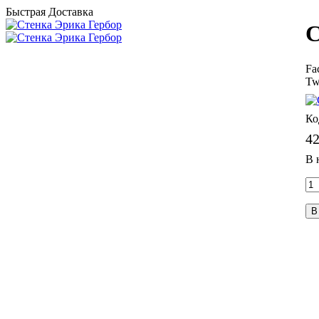
Быстрая Доставка
С
Fa
Tw
42
В