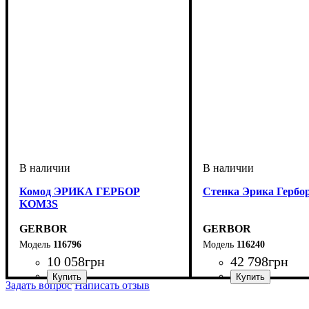
Комод ЭРИКА ГЕРБОР
Стенка Эрика Гербо
KOM3S
GERBOR
GERBOR
116796
116240
10 058
грн
42 798
грн
Задать вопрос
Написать отзыв
ширина, мм
высота, мм
глубина, мм
: 980
: 1040
: 455
ширина, мм
высота, мм
глубина, мм
: 196
: 260
: 30-40