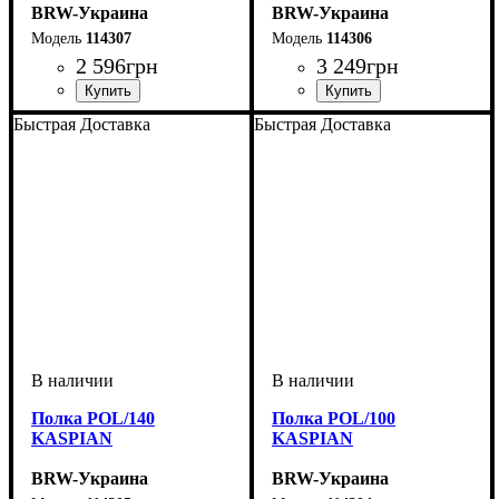
BRW-Украина
BRW-Украина
114307
114306
2 596
грн
3 249
грн
ширина, мм
высота, мм
глубина, мм
: 400
: 1435
: 305
ширина, мм
высота, мм
глубина, мм
: 400
: 1435
: 305
Быстрая Доставка
Быстрая Доставка
Полка POL/140
Полка POL/100
KASPIAN
KASPIAN
BRW-Украина
BRW-Украина