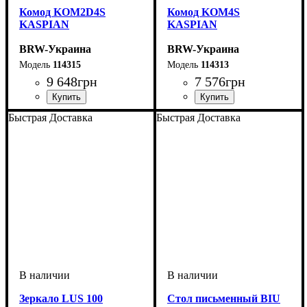
Комод KOM2D4S
Комод KOM4S
KASPIAN
KASPIAN
BRW-Украина
BRW-Украина
114315
114313
9 648
грн
7 576
грн
ширина, мм
высота, мм
глубина, мм
: 920
: 1435
: 405
ширина, мм
высота, мм
глубина, мм
: 920
: 1050
: 405
Быстрая Доставка
Быстрая Доставка
Зеркало LUS 100
Стол письменный BIU