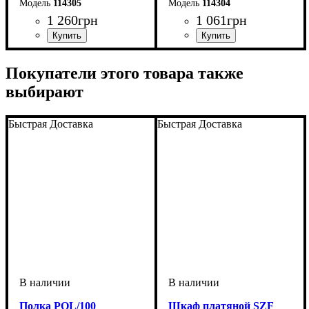
114305
114304
1 260
грн
1 061
грн
ширина, мм
высота, мм
глубина, мм
: 400
: 1435
: 250
ширина, мм
высота, мм
глубина, мм
: 400
: 1050
: 250
Покупатели этого товара также
выбирают
Быстрая Доставка
Быстрая Доставка
Полка POL/100
Шкаф платяной SZF