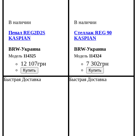
Пенал REG2D2S
Стеллаж REG 90
KASPIAN
KASPIAN
BRW-Украина
BRW-Украина
114325
114324
12 107
грн
7 302
грн
ширина, мм
высота, мм
глубина, мм
: 2005
: 900
: 405
ширина, мм
высота, мм
глубина, мм
: 2005
: 900
: 405
Быстрая Доставка
Быстрая Доставка