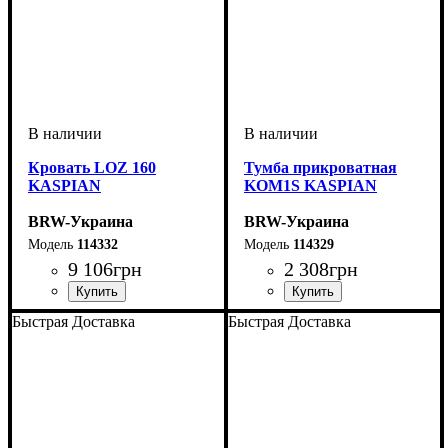
Кровать LOZ 160
Тумба прикроватная
KASPIAN
KOM1S KASPIAN
BRW-Украина
BRW-Украина
114332
114329
9 106
грн
2 308
грн
ширина, мм
высота, мм
глубина, мм
: 375-735
: 1660
: 2065
ширина, мм
высота, мм
глубина, мм
: 335
: 510
: 405
Быстрая Доставка
Быстрая Доставка