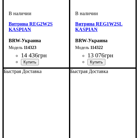
Витрина REG2W2S
Витрина REG1W2SL
KASPIAN
KASPIAN
BRW-Украина
BRW-Украина
114323
114322
14 436
грн
13 076
грн
ширина, мм
высота, мм
глубина, мм
: 2005
: 900
: 405
ширина, мм
высота, мм
глубина, мм
: 2005
: 560
: 405
Быстрая Доставка
Быстрая Доставка