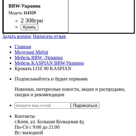
BRW-Украина
114329
2 308
грн
ширина, мм
высота, мм
глубина, мм
: 335
: 510
: 405
Задать вопрос
Написать отзыв
Главная
Модульні Меблі
Мебель BRW -Украина
Мебель KASPIAN BRW-Украина
Кровать LOZ 90 KASPIAN
Подписывайтесь и будьте первыми
Новинки, интересные новости, акции и распродажи,
скидки и рекомендации
Подписаться
Контакты
г.Киев, ул. Большая Кольцевая 4д
Пн-Сб с 9:00 до 21:00
Вс: выходной