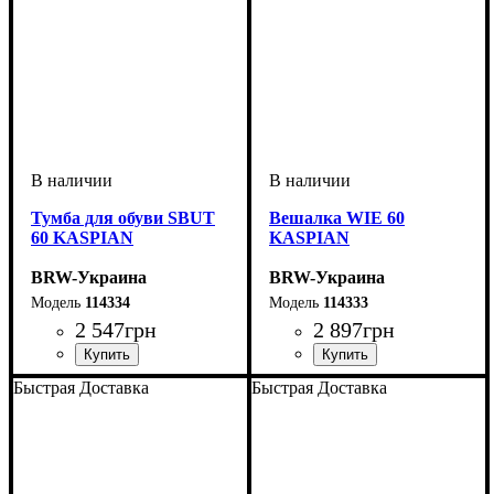
Тумба для обуви SBUT
Вешалка WIE 60
60 KASPIAN
KASPIAN
BRW-Украина
BRW-Украина
114334
114333
2 547
грн
2 897
грн
ширина, мм
высота, мм
глубина, мм
: 445
: 660
: 405
ширина, мм
высота, мм
глубина, мм
: 1520
: 660
: 240
Быстрая Доставка
Быстрая Доставка