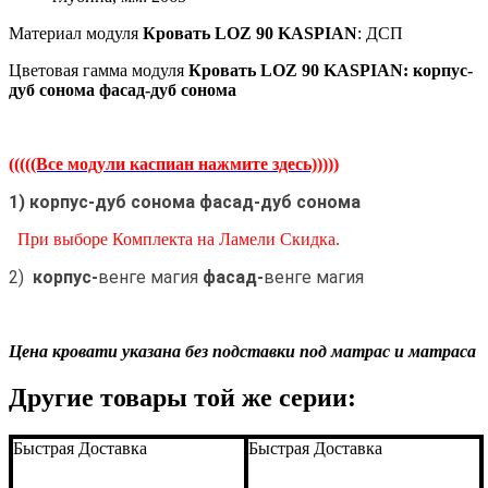
Материал
модуля
Кровать LOZ 90 KASPIAN
: ДСП
Цветовая гамма модуля
Кровать LOZ 90 KASPIAN
:
корпус-
дуб сонома фасад-дуб сонома
(((((Все модули каспиан нажмите здесь)))))
1) корпус-дуб сонома фасад-дуб сонома
При выборе Комплекта на Ламели Скидка.
2)
корпус-
венге магия
фасад-
венге магия
Подробнее:
htt
tumba_rtv_rtv_
14_kaspian
Цена кровати указана без подставки под матрас и матраса
Другие товары той же серии:
Быстрая Доставка
Быстрая Доставка