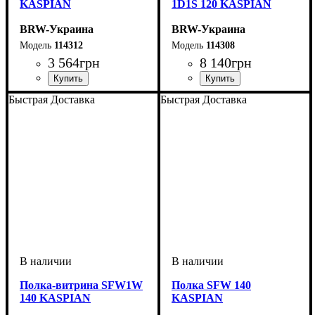
KASPIAN
1D1S 120 KASPIAN
BRW-Украина
BRW-Украина
114312
114308
3 564
грн
8 140
грн
ширина, мм
высота, мм
глубина, мм
: 770
: 1050
: 20
ширина, мм
высота, мм
глубина, мм
: 770
: 1200
: 650
Быстрая Доставка
Быстрая Доставка
Полка-витрина SFW1W
Полка SFW 140
140 KASPIAN
KASPIAN