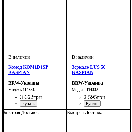
Комод KOM1D1SP
Зеркало LUS 50
KASPIAN
KASPIAN
BRW-Украина
BRW-Украина
114336
114335
3 662
грн
2 595
грн
ширина, мм
высота, мм
глубина, мм
: 770
: 490
: 405
ширина, мм
высота, мм
глубина, мм
: 1160
: 490
: 20
Быстрая Доставка
Быстрая Доставка