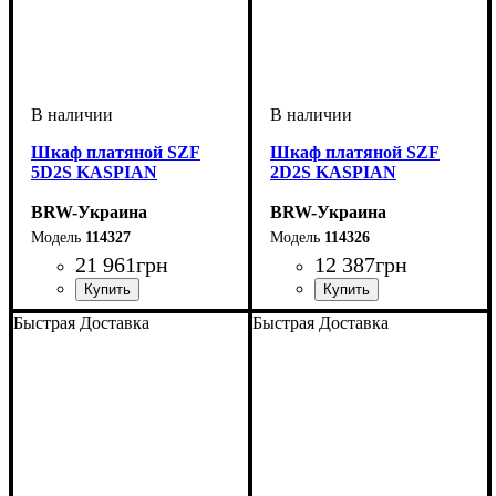
Шкаф платяной SZF
Шкаф платяной SZF
5D2S KASPIAN
2D2S KASPIAN
BRW-Украина
BRW-Украина
114327
114326
21 961
грн
12 387
грн
ширина, мм
высота, мм
глубина, мм
: 2111
: 1535
: 555
ширина, мм
высота, мм
глубина, мм
: 2005
: 900
: 555
Быстрая Доставка
Быстрая Доставка