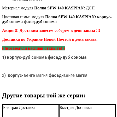
Материал
модуля
Полка SFW 140 KASPIAN
: ДСП
Цветовая гамма модуля
Полка SFW 140 KASPIAN
:
корпус-
дуб сонома фасад-дуб сонома
Акция!!! Доставим занесем соберем в день заказа
!!!
Доставка по Украине Новой Почтой в день заказа.
(((все модули каспиан открыть)))
1) корпус-дуб сонома фасад-дуб сонома
2)
корпус-
венге магия
фасад-
венге магия
Подробнее:
htt
tumba_rtv_rtv_
14_kaspian
Другие товары той же серии:
Быстрая Доставка
Быстрая Доставка