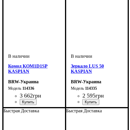
Комод KOM1D1SP
Зеркало LUS 50
KASPIAN
KASPIAN
BRW-Украина
BRW-Украина
114336
114335
3 662
грн
2 595
грн
ширина, мм
высота, мм
глубина, мм
: 770
: 490
: 405
ширина, мм
высота, мм
глубина, мм
: 1160
: 490
: 20
Быстрая Доставка
Быстрая Доставка