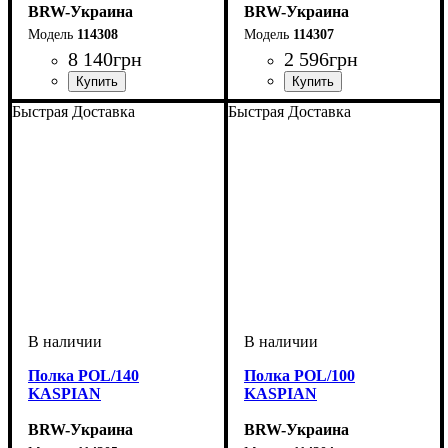
BRW-Украина
BRW-Украина
114308
114307
8 140
грн
2 596
грн
ширина, мм
высота, мм
глубина, мм
: 770
: 1200
: 650
ширина, мм
высота, мм
глубина, мм
: 400
: 1435
: 305
Быстрая Доставка
Быстрая Доставка
Полка POL/140
Полка POL/100
KASPIAN
KASPIAN
BRW-Украина
BRW-Украина