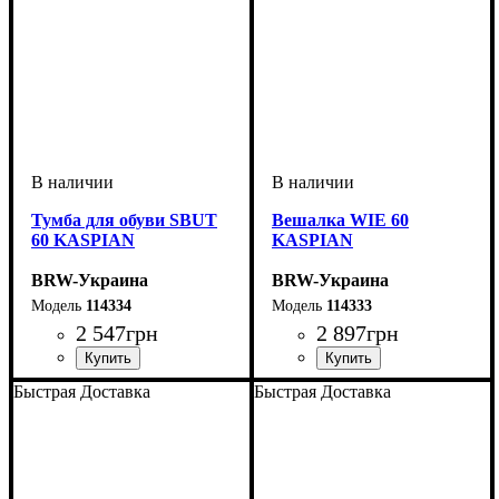
Тумба для обуви SBUT
Вешалка WIE 60
60 KASPIAN
KASPIAN
BRW-Украина
BRW-Украина
114334
114333
2 547
грн
2 897
грн
ширина, мм
высота, мм
глубина, мм
: 445
: 660
: 405
ширина, мм
высота, мм
глубина, мм
: 1520
: 660
: 240
Быстрая Доставка
Быстрая Доставка