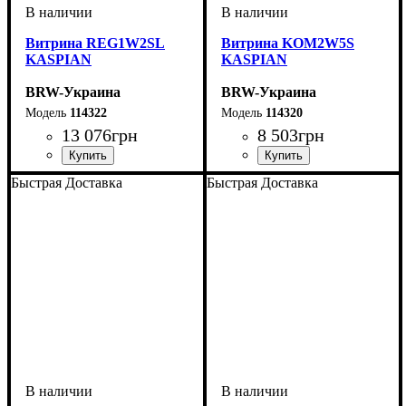
Витрина REG1W2SL
Витрина KOM2W5S
KASPIAN
KASPIAN
BRW-Украина
BRW-Украина
114322
114320
13 076
грн
8 503
грн
ширина, мм
высота, мм
глубина, мм
: 2005
: 560
: 405
ширина, мм
высота, мм
глубина, мм
: 1125
: 1435
: 405
Быстрая Доставка
Быстрая Доставка