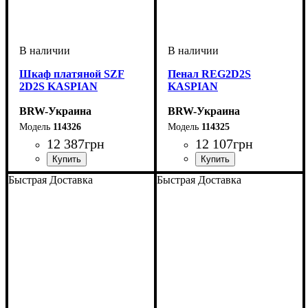
Шкаф платяной SZF
Пенал REG2D2S
2D2S KASPIAN
KASPIAN
BRW-Украина
BRW-Украина
114326
114325
12 387
грн
12 107
грн
ширина, мм
высота, мм
глубина, мм
: 2005
: 900
: 555
ширина, мм
высота, мм
глубина, мм
: 2005
: 900
: 405
Быстрая Доставка
Быстрая Доставка