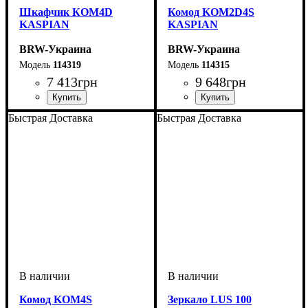
Шкафчик КОМ4D
Комод KOM2D4S
KASPIAN
KASPIAN
BRW-Украина
BRW-Украина
114319
114315
7 413
грн
9 648
грн
ширина, мм
высота, мм
глубина, мм
: 1125
: 1050
: 405
ширина, мм
высота, мм
глубина, мм
: 920
: 1435
: 405
Быстрая Доставка
Быстрая Доставка
Комод KOM4S
Зеркало LUS 100