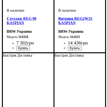
Стеллаж REG 90
Витрина REG2W2S
KASPIAN
KASPIAN
BRW-Украина
BRW-Украина
114324
114323
7 302
грн
14 436
грн
ширина, мм
высота, мм
глубина, мм
: 2005
: 900
: 405
ширина, мм
высота, мм
глубина, мм
: 2005
: 900
: 405
Быстрая Доставка
Быстрая Доставка