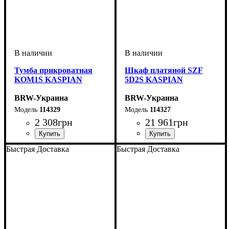
Тумба прикроватная
Шкаф платяной SZF
KOM1S KASPIAN
5D2S KASPIAN
BRW-Украина
BRW-Украина
114329
114327
2 308
грн
21 961
грн
ширина, мм
высота, мм
глубина, мм
: 335
: 510
: 405
ширина, мм
высота, мм
глубина, мм
: 2111
: 1535
: 555
Быстрая Доставка
Быстрая Доставка