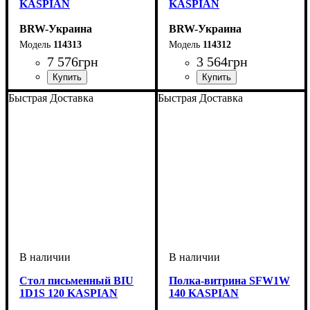
KASPIAN
KASPIAN
BRW-Украина
BRW-Украина
114313
114312
7 576
грн
3 564
грн
ширина, мм
высота, мм
глубина, мм
: 920
: 1050
: 405
ширина, мм
высота, мм
глубина, мм
: 770
: 1050
: 20
Быстрая Доставка
Быстрая Доставка
Стол письменный BIU
Полка-витрина SFW1W
1D1S 120 KASPIAN
140 KASPIAN