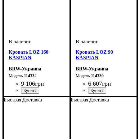
Кровать LOZ 160
Кровать LOZ 90
KASPIAN
KASPIAN
BRW-Украина
BRW-Украина
114332
114330
9 106
грн
6 607
грн
ширина, мм
высота, мм
глубина, мм
: 375-735
: 1660
: 2065
ширина, мм
высота, мм
глубина, мм
: 375-735
: 960
: 2065
Быстрая Доставка
Быстрая Доставка