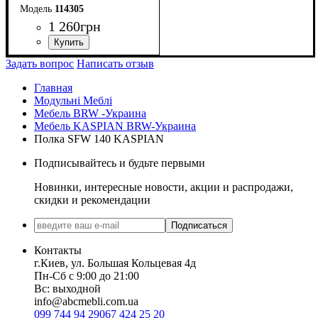
114305
1 260
грн
ширина, мм
высота, мм
глубина, мм
: 400
: 1435
: 250
Задать вопрос
Написать отзыв
Главная
Модульні Меблі
Мебель BRW -Украина
Мебель KASPIAN BRW-Украина
Полка SFW 140 KASPIAN
Подписывайтесь и будьте первыми
Новинки, интересные новости, акции и распродажи,
скидки и рекомендации
Подписаться
Контакты
г.Киев, ул. Большая Кольцевая 4д
Пн-Сб с 9:00 до 21:00
Вс: выходной
info@abcmebli.com.ua
099 744 94 29
067 424 25 20