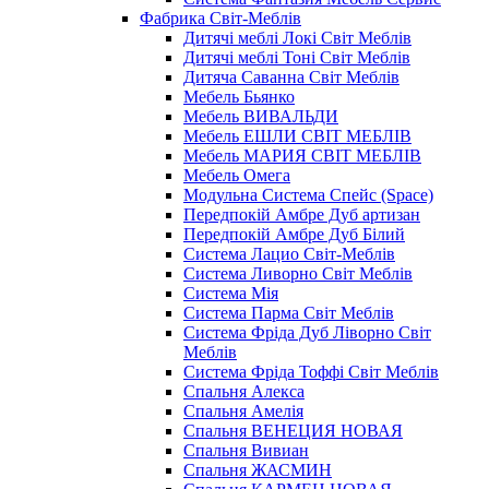
Фабрика Світ-Меблів
Дитячі меблі Локі Світ Меблів
Дитячі меблі Тоні Світ Меблів
Дитяча Саванна Світ Меблів
Мебель Бьянко
Мебель ВИВАЛЬДИ
Мебель ЕШЛИ СВІТ МЕБЛІВ
Мебель МАРИЯ СВІТ МЕБЛІВ
Мебель Омега
Модульна Cистема Спейс (Space)
Передпокій Амбре Дуб артизан
Передпокій Амбре Дуб Білий
Система Лацио Світ-Меблів
Система Ливорно Світ Меблів
Система Мія
Система Парма Свiт Меблiв
Система Фріда Дуб Ліворно Світ
Меблів
Система Фріда Тоффі Світ Меблів
Спальня Алекса
Спальня Амелія
Спальня ВЕНЕЦИЯ НОВАЯ
Спальня Вивиан
Спальня ЖАСМИН