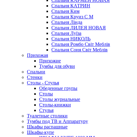
Спальня КАРМЕН НОВАЯ
Спальня КАТРИН
Спальня Ким
Спальня Круиз С М
Спальня Лінда
Спальня ЛИЛЕЯ НОВАЯ
Спальня Луїза
Спальня НИКОЛЬ
Спальня Ромбо Світ Меблів
Спальня Соня Світ Меблів
Прихожая
Прихожие
Тумбы для обуви
Спальни
Стенки
Столы - Стулья
Обеденные групы
Столы
Столы журнальные
Столы-книжки
Стулья
Туалетные столики
Тумбы под ТВ и Аппаратуру
Шкафы распашные
Шкафы-купе