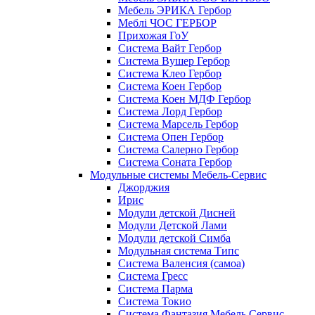
Мебель ЭРИКА Гербор
Меблі ЧОС ГЕРБОР
Прихожая ГоУ
Система Вайт Гербор
Система Вушер Гербор
Система Клео Гербор
Система Коен Гербор
Система Коен МДФ Гербор
Система Лорд Гербор
Система Марсель Гербор
Система Опен Гербор
Система Салерно Гербор
Система Соната Гербор
Модульные системы Мебель-Сервис
Джорджия
Ирис
Модули детской Дисней
Модули Детской Лами
Модули детской Симба
Модульная система Типс
Система Валенсия (самоа)
Система Гресс
Система Парма
Система Токио
Система Фантазия Мебель Сервис