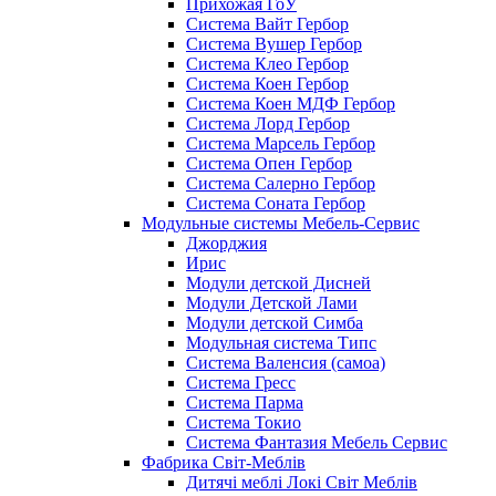
Прихожая ГоУ
Система Вайт Гербор
Система Вушер Гербор
Система Клео Гербор
Система Коен Гербор
Система Коен МДФ Гербор
Система Лорд Гербор
Система Марсель Гербор
Система Опен Гербор
Система Салерно Гербор
Система Соната Гербор
Модульные системы Мебель-Сервис
Джорджия
Ирис
Модули детской Дисней
Модули Детской Лами
Модули детской Симба
Модульная система Типс
Система Валенсия (самоа)
Система Гресс
Система Парма
Система Токио
Система Фантазия Мебель Сервис
Фабрика Світ-Меблів
Дитячі меблі Локі Світ Меблів