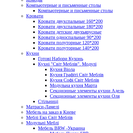
Компьютерные и письменные столы
Компьютерные и письменные столы
Кровати
Кровати двухспальные 160*200
Кровати двухспальные 180*200
Кровати детские двухъярусные
Кровати односпальные 90*200
Кровати полуторные 120*200
Кровати полуторные 140*200
Кухни
Готові Набори Кухонь
Кухні "Світ Меблів". Модулі
Кухня Віола
Кухня Графіті Світ Меблів
Кухня Софі Світ Меблів
Модульна кухня Марта
Секционные элементы кухни Адель
Секционные элементы кухни Оля
Стільниці
Матраси-Ламелі
Мебель на заказ в Киеве
Меблі Еко Світ Меблів
Модульні Меблі
Мебель BRW -Украина