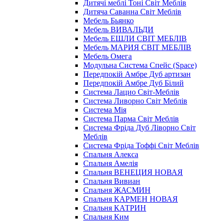
Дитячі меблі Тоні Світ Меблів
Дитяча Саванна Світ Меблів
Мебель Бьянко
Мебель ВИВАЛЬДИ
Мебель ЕШЛИ СВІТ МЕБЛІВ
Мебель МАРИЯ СВІТ МЕБЛІВ
Мебель Омега
Модульна Cистема Спейс (Space)
Передпокій Амбре Дуб артизан
Передпокій Амбре Дуб Білий
Система Лацио Світ-Меблів
Система Ливорно Світ Меблів
Система Мія
Система Парма Свiт Меблiв
Система Фріда Дуб Ліворно Світ
Меблів
Система Фріда Тоффі Світ Меблів
Спальня Алекса
Спальня Амелія
Спальня ВЕНЕЦИЯ НОВАЯ
Спальня Вивиан
Спальня ЖАСМИН
Спальня КАРМЕН НОВАЯ
Спальня КАТРИН
Спальня Ким