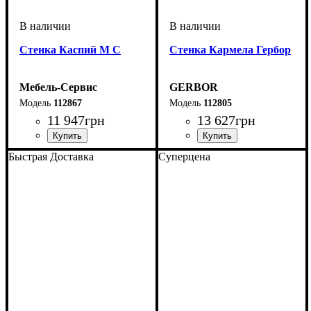
Стенка Каспий М С
Стенка Кармела Гербор
Мебель-Сервис
GERBOR
112867
112805
11 947
грн
13 627
грн
ширина, мм
высота, мм
глубина, мм
: 1900
: 2400
: 435
Быстрая Доставка
Суперцена