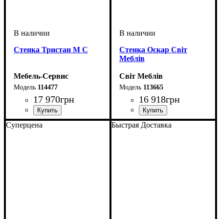
Стенка Тристан М С
Стенка Оскар Світ
Меблів
Мебель-Сервис
Світ Меблів
114477
113665
17 970
грн
16 918
грн
ширина, мм
высота, мм
глубина, мм
: 2081
: 3150
: 527
ширина, мм
высота, мм
глубина, мм
: 2080
: 3600
: 520
Суперцена
Быстрая Доставка