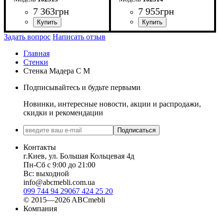
7 363
грн
7 955
грн
ширина, мм
высота, мм
глубина, мм
: 1780
: 2000
: 410
ширина, мм
высота, мм
глубина, мм
: 1700
: 2400
: 400
Задать вопрос
Написать отзыв
Главная
Стенки
Стенка Мадера С М
Подписывайтесь и будьте первыми
Новинки, интересные новости, акции и распродажи,
скидки и рекомендации
Подписаться
Контакты
г.Киев, ул. Большая Кольцевая 4д
Пн-Сб с 9:00 до 21:00
Вс: выходной
info@abcmebli.com.ua
099 744 94 29
067 424 25 20
© 2015—2026 ABCmebli
Компания