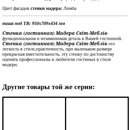
Цвет фасадов
стенки
мадера:
Лимба
ниша под ТВ:
950х709х434 мм
Стенка (гостинная) Мадера Світ-Меблів
-
функциональная и незаминимая деталь в Вашей гостинной
.
Стенка (гостинная) Мадера Світ-Меблів
-
э
то
легкость в стиле,
практичность, при маленьком размере
прекрасная вместительность, эту стенку по достоинству
оценять профессионалы и любители гостиных в стиле
модерн.
Другие товары той же серии: