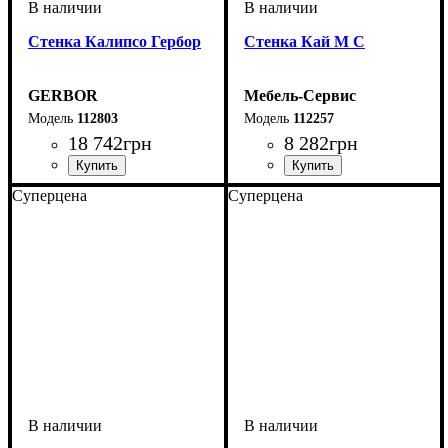
Стенка Калипсо Гербор
Стенка Кай М С
GERBOR
Мебель-Сервис
112803
112257
18 742
грн
8 282
грн
ширина, мм
высота, мм
глубина, мм
: 1900
: 2400
: 435
Суперцена
Суперцена