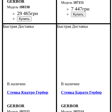
GERBOR
107151
108338
7 447
грн
29 465
грн
ширина, мм
высота, мм
глубина, мм
: 1700
: 1780
: 440
ширина, мм
высота, мм
глубина, мм
: 2000
: 3100
: 520
Быстрая Доставка
Быстрая Доставка
Стенка Кватро Гербор
Стенка Барато Гербор
GERBOR
GERBOR
102515
102514