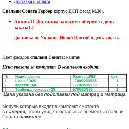
Доставка и оплата
Спальни Соната Гербор
корпус ДСП фасад МДФ.
Акция!!! Доставим занесем соберем
в день
заказа!!!
Доставка по Украине Новой Почтой в день заказа.
Цвет фасадов
спальни Соната:
каштан
Цена указана за комплект. В комплект входит:
№
Наименование
Размер Ш
/
В
/
Г
Кол
1
Шкаф 3D/2S
1780/2250/655
1
2
Кровать 160
1770/840/2100
1
3
Тумбочка прикроват 2S
570/535/385
2
Цена указана без подставки под матрац и матраца.
Модули которые входят в комплект смотрите
в
Галерея,
чтобы увидеть остальные элементы спальни
Cоната
нажмите