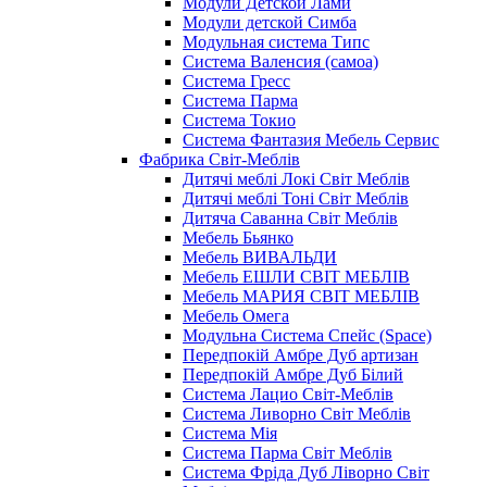
Модули Детской Лами
Модули детской Симба
Модульная система Типс
Система Валенсия (самоа)
Система Гресс
Система Парма
Система Токио
Система Фантазия Мебель Сервис
Фабрика Світ-Меблів
Дитячі меблі Локі Світ Меблів
Дитячі меблі Тоні Світ Меблів
Дитяча Саванна Світ Меблів
Мебель Бьянко
Мебель ВИВАЛЬДИ
Мебель ЕШЛИ СВІТ МЕБЛІВ
Мебель МАРИЯ СВІТ МЕБЛІВ
Мебель Омега
Модульна Cистема Спейс (Space)
Передпокій Амбре Дуб артизан
Передпокій Амбре Дуб Білий
Система Лацио Світ-Меблів
Система Ливорно Світ Меблів
Система Мія
Система Парма Свiт Меблiв
Система Фріда Дуб Ліворно Світ