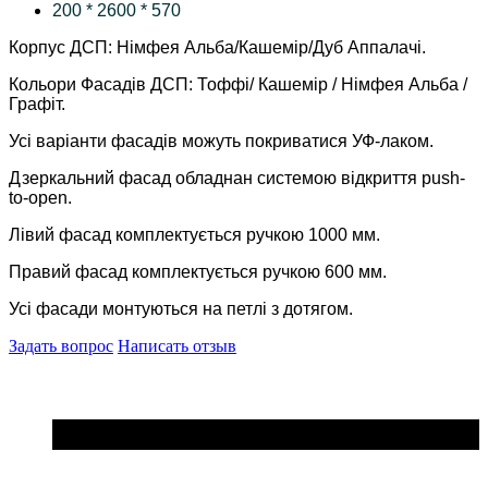
200 * 2600 * 570
Корпус ДСП: Німфея Альба/Кашемір/Дуб Аппалачі.
Кольори Фасадів ДСП: Тоффі/ Кашемір / Німфея Альба /
Графіт.
Усі варіанти фасадів можуть покриватися УФ-лаком.
Дзеркальний фасад обладнан системою відкриття push-
to-open.
Лівий фасад комплектується ручкою 1000 мм.
Правий фасад комплектується ручкою 600 мм.
Усі фасади монтуються на петлі з дотягом.
Задать вопрос
Написать отзыв