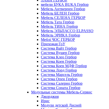
ЛАЙН ГЕРБОР
мебели БУКА BUKA Гербор
Мебель Антверпен Гербор
Мебель БЕЛЕН Гербор
Мебель СЕЛЕНА ГЕРБОР
Мебель Тата Гербор
Мебель ТИНА Гербор
Мебель ЭЛЬПАССО ELPASSO
Мебель ЭРИКА Гербор
Меблі ЧОС ГЕРБОР
Прихожая ГоУ
Система Вайт Гербор
Система Вушер Гербор
Система Клео Гербор
Система Коен Гербор
Система Коен МДФ Гербор
Система Лорд Гербор
Система Марсель Гербор
Система Опен Гербор
Система Салерно Гербор
Система Соната Гербор
Модульные системы Мебель-Сервис
Джорджия
Ирис
Модули детской Дисней