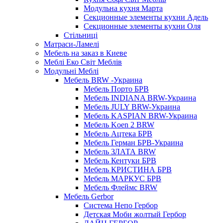
Модульна кухня Марта
Секционные элементы кухни Адель
Секционные элементы кухни Оля
Стільниці
Матраси-Ламелі
Мебель на заказ в Киеве
Меблі Еко Світ Меблів
Модульні Меблі
Мебель BRW -Украина
Мебель Порто БРВ
Мебель INDIANA BRW-Украина
Мебель JULY BRW-Украина
Мебель KASPIAN BRW-Украина
Мебель Koen 2 BRW
Мебель Ацтека БРВ
Мебель Герман БРВ-Украина
Мебель ЗЛАТА BRW
Мебель Кентуки БРВ
Мебель КРИСТИНА БРВ
Мебель МАРКУС БРВ
Мебель Флеймс BRW
Мебель Gerbor
Cистема Непо Гербор
Детская Моби жолтый Гербор