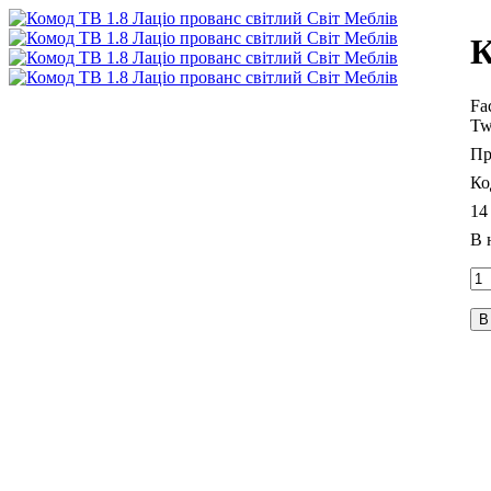
К
Fa
Tw
14
В