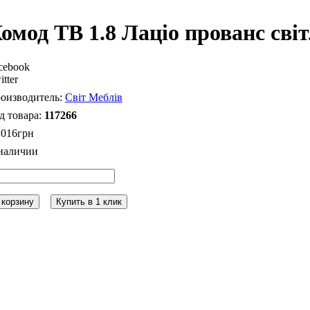
омод ТВ 1.8 Лаціо прованс сві
cebook
itter
Світ Меблів
117266
 016
грн
 корзину
Купить в 1 клик