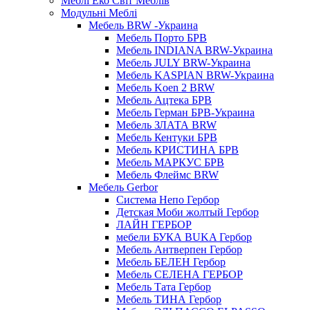
Меблі Еко Світ Меблів
Модульні Меблі
Мебель BRW -Украина
Мебель Порто БРВ
Мебель INDIANA BRW-Украина
Мебель JULY BRW-Украина
Мебель KASPIAN BRW-Украина
Мебель Koen 2 BRW
Мебель Ацтека БРВ
Мебель Герман БРВ-Украина
Мебель ЗЛАТА BRW
Мебель Кентуки БРВ
Мебель КРИСТИНА БРВ
Мебель МАРКУС БРВ
Мебель Флеймс BRW
Мебель Gerbor
Cистема Непо Гербор
Детская Моби жолтый Гербор
ЛАЙН ГЕРБОР
мебели БУКА BUKA Гербор
Мебель Антверпен Гербор
Мебель БЕЛЕН Гербор
Мебель СЕЛЕНА ГЕРБОР
Мебель Тата Гербор
Мебель ТИНА Гербор