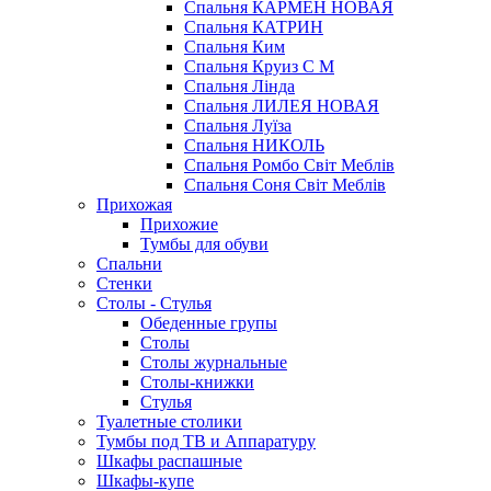
Спальня КАРМЕН НОВАЯ
Спальня КАТРИН
Спальня Ким
Спальня Круиз С М
Спальня Лінда
Спальня ЛИЛЕЯ НОВАЯ
Спальня Луїза
Спальня НИКОЛЬ
Спальня Ромбо Світ Меблів
Спальня Соня Світ Меблів
Прихожая
Прихожие
Тумбы для обуви
Спальни
Стенки
Столы - Стулья
Обеденные групы
Столы
Столы журнальные
Столы-книжки
Стулья
Туалетные столики
Тумбы под ТВ и Аппаратуру
Шкафы распашные
Шкафы-купе