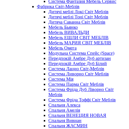
Система Фантазия Мебель Сервис
Фабрика Світ-Меблів
Дитячі меблі Локі Світ Меблів
Дитячі меблі Тоні Світ Меблів
Дитяча Саванна Світ Меблів
Мебель Бьянко
Мебель ВИВАЛЬДИ
Мебель ЕШЛИ СВІТ МЕБЛІВ
Мебель МАРИЯ СВІТ МЕБЛІВ
Мебель Омега
Модульна Cистема Спейс (Space)
Передпокій Амбре Дуб артизан
Передпокій Амбре Дуб Білий
Система Лацио Світ-Меблів
Система Ливорно Світ Меблів
Система Мія
Система Парма Свiт Меблiв
Система Фріда Дуб Ліворно Світ
Меблів
Система Фріда Тоффі Світ Меблів
Спальня Алекса
Спальня Амелія
Спальня ВЕНЕЦИЯ НОВАЯ
Спальня Вивиан
Спальня ЖАСМИН