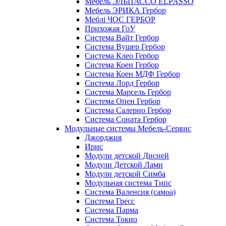
Мебель ЭЛЬПАССО ELPASSO
Мебель ЭРИКА Гербор
Меблі ЧОС ГЕРБОР
Прихожая ГоУ
Система Вайт Гербор
Система Вушер Гербор
Система Клео Гербор
Система Коен Гербор
Система Коен МДФ Гербор
Система Лорд Гербор
Система Марсель Гербор
Система Опен Гербор
Система Салерно Гербор
Система Соната Гербор
Модульные системы Мебель-Сервис
Джорджия
Ирис
Модули детской Дисней
Модули Детской Лами
Модули детской Симба
Модульная система Типс
Система Валенсия (самоа)
Система Гресс
Система Парма
Система Токио