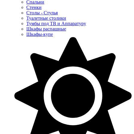
Спальни
Стенки
Столы - Стулья
Туалетные столики
Тумбы под ТВ и Аппаратуру
Шкафы распашные
Шкафы-купе