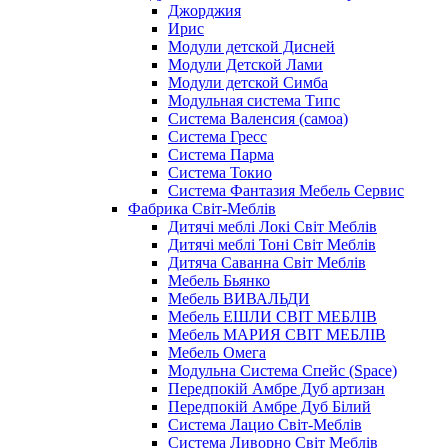
Джорджия
Ирис
Модули детской Дисней
Модули Детской Лами
Модули детской Симба
Модульная система Типс
Система Валенсия (самоа)
Система Гресс
Система Парма
Система Токио
Система Фантазия Мебель Сервис
Фабрика Світ-Меблів
Дитячі меблі Локі Світ Меблів
Дитячі меблі Тоні Світ Меблів
Дитяча Саванна Світ Меблів
Мебель Бьянко
Мебель ВИВАЛЬДИ
Мебель ЕШЛИ СВІТ МЕБЛІВ
Мебель МАРИЯ СВІТ МЕБЛІВ
Мебель Омега
Модульна Cистема Спейс (Space)
Передпокій Амбре Дуб артизан
Передпокій Амбре Дуб Білий
Система Лацио Світ-Меблів
Система Ливорно Світ Меблів