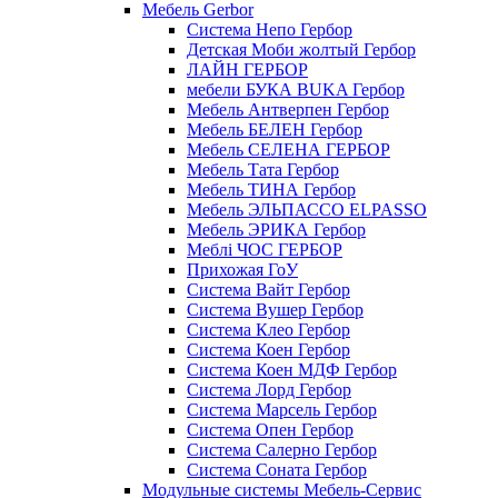
Мебель Gerbor
Cистема Непо Гербор
Детская Моби жолтый Гербор
ЛАЙН ГЕРБОР
мебели БУКА BUKA Гербор
Мебель Антверпен Гербор
Мебель БЕЛЕН Гербор
Мебель СЕЛЕНА ГЕРБОР
Мебель Тата Гербор
Мебель ТИНА Гербор
Мебель ЭЛЬПАССО ELPASSO
Мебель ЭРИКА Гербор
Меблі ЧОС ГЕРБОР
Прихожая ГоУ
Система Вайт Гербор
Система Вушер Гербор
Система Клео Гербор
Система Коен Гербор
Система Коен МДФ Гербор
Система Лорд Гербор
Система Марсель Гербор
Система Опен Гербор
Система Салерно Гербор
Система Соната Гербор
Модульные системы Мебель-Сервис