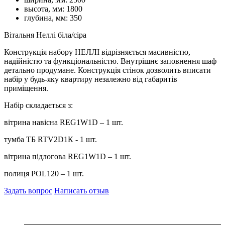
высота, мм:
1800
глубина, мм:
350
Вітальня Неллі біла/сіра
Конструкція набору НЕЛЛІ відрізняється масивністю,
надійністю та функціональністю. Внутрішнє заповнення шаф
детально продумане. Конструкція стінок дозволить вписати
набір у будь-яку квартиру незалежно від габаритів
приміщення.
Набір складається з:
вітрина навісна REG1W1D – 1 шт.
тумба ТБ RTV2D1К - 1 шт.
вітрина підлогова REG1W1D – 1 шт.
полиця POL120 – 1 шт.
Задать вопрос
Написать отзыв