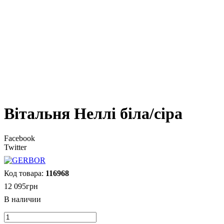
Вітальня Неллі біла/сіра
Facebook
Twitter
116968
12 095
грн