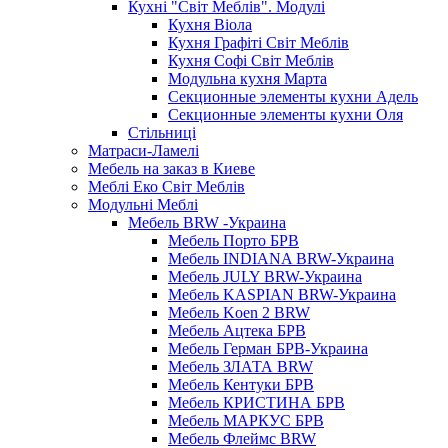
Кухні "Світ Меблів". Модулі
Кухня Віола
Кухня Графіті Світ Меблів
Кухня Софі Світ Меблів
Модульна кухня Марта
Секционные элементы кухни Адель
Секционные элементы кухни Оля
Стільниці
Матраси-Ламелі
Мебель на заказ в Киеве
Меблі Еко Світ Меблів
Модульні Меблі
Мебель BRW -Украина
Мебель Порто БРВ
Мебель INDIANA BRW-Украина
Мебель JULY BRW-Украина
Мебель KASPIAN BRW-Украина
Мебель Koen 2 BRW
Мебель Ацтека БРВ
Мебель Герман БРВ-Украина
Мебель ЗЛАТА BRW
Мебель Кентуки БРВ
Мебель КРИСТИНА БРВ
Мебель МАРКУС БРВ
Мебель Флеймс BRW