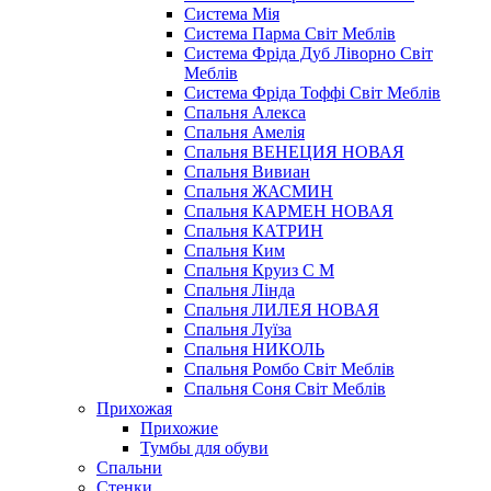
Система Мія
Система Парма Свiт Меблiв
Система Фріда Дуб Ліворно Світ
Меблів
Система Фріда Тоффі Світ Меблів
Спальня Алекса
Спальня Амелія
Спальня ВЕНЕЦИЯ НОВАЯ
Спальня Вивиан
Спальня ЖАСМИН
Спальня КАРМЕН НОВАЯ
Спальня КАТРИН
Спальня Ким
Спальня Круиз С М
Спальня Лінда
Спальня ЛИЛЕЯ НОВАЯ
Спальня Луїза
Спальня НИКОЛЬ
Спальня Ромбо Світ Меблів
Спальня Соня Світ Меблів
Прихожая
Прихожие
Тумбы для обуви
Спальни
Стенки