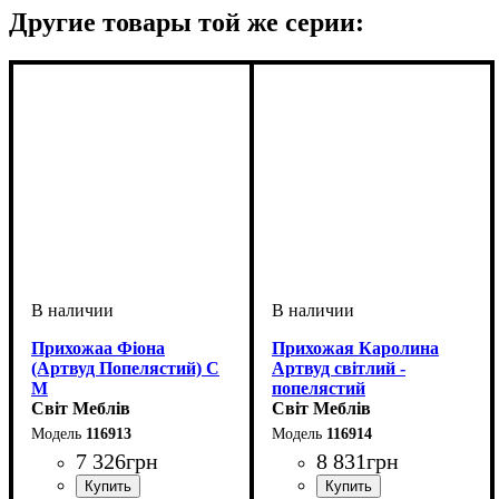
Другие товары той же серии:
Прихожаа Фіона
Прихожая Каролина
(Артвуд Попелястий) С
Артвуд світлий -
М
попелястий
Світ Меблів
Світ Меблів
116913
116914
7 326
грн
8 831
грн