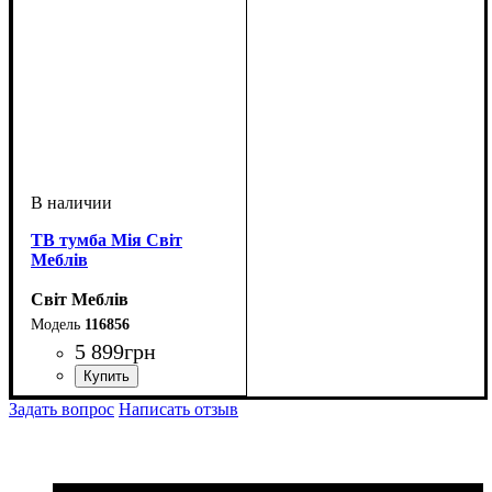
ТВ тумба Мія Світ
Меблів
Світ Меблів
116856
5 899
грн
ширина, мм
высота, мм
глубина, мм
: 550
: 2300
: 400
Задать вопрос
Написать отзыв