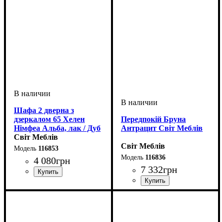
Шафа 2 дверна з
дзеркалом 65 Хелен
Передпокій Бруна
Німфеа Альба, лак / Дуб
Антрацит Світ Меблів
Ліворно Світ Меблів
Світ Меблів
Світ Меблів
116853
116836
4 080
грн
7 332
грн
ширина, мм
высота, мм
глубина, мм
: 1920
: 650
: 336
ширина, мм
высота, мм
глубина, мм
: 2000
: 1300
: 390