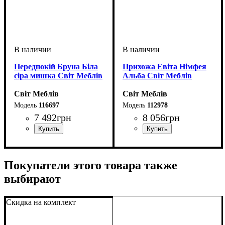
Передпокій Бруна Біла
Прихожа Евіта Німфея
сіра мишка Світ Меблів
Альба Світ Меблів
Світ Меблів
Світ Меблів
116697
112978
7 492
грн
8 056
грн
ширина, мм
высота, мм
глубина, мм
: 2000
: 1300
: 390
ширина, мм
высота, мм
глубина, мм
: 2070
: 1400
: 355
Покупатели этого товара также
выбирают
Скидка на комплект