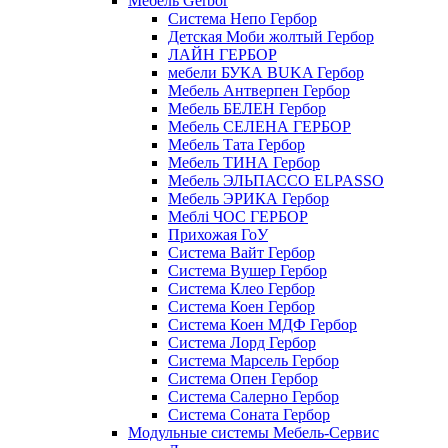
Мебель Gerbor
Cистема Непо Гербор
Детская Моби жолтый Гербор
ЛАЙН ГЕРБОР
мебели БУКА BUKA Гербор
Мебель Антверпен Гербор
Мебель БЕЛЕН Гербор
Мебель СЕЛЕНА ГЕРБОР
Мебель Тата Гербор
Мебель ТИНА Гербор
Мебель ЭЛЬПАССО ELPASSO
Мебель ЭРИКА Гербор
Меблі ЧОС ГЕРБОР
Прихожая ГоУ
Система Вайт Гербор
Система Вушер Гербор
Система Клео Гербор
Система Коен Гербор
Система Коен МДФ Гербор
Система Лорд Гербор
Система Марсель Гербор
Система Опен Гербор
Система Салерно Гербор
Система Соната Гербор
Модульные системы Мебель-Сервис