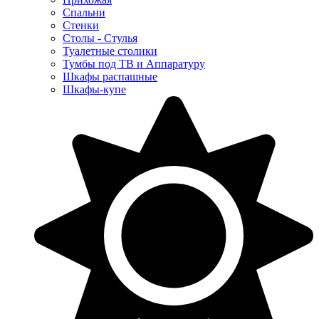
Спальни
Стенки
Столы - Стулья
Туалетные столики
Тумбы под ТВ и Аппаратуру
Шкафы распашные
Шкафы-купе