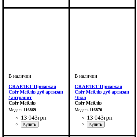
ширина, мм
высота, мм
глубина, мм
: 2090
: 1210
: 385
ширина, мм
высота, мм
глубина, мм
: 2195
: 1640
: 400
СКАРЛЕТ Прихожая
СКАРЛЕТ Прихожая
Світ Меблів дуб артизан
Світ Меблів дуб артизан
/ антрацит
/ біла
Світ Меблів
Світ Меблів
116869
116870
13 043
грн
13 043
грн
ширина, мм
высота, мм
глубина, мм
: 1960
: 2300
: 400
ширина, мм
высота, мм
глубина, мм
: 1960
: 2300
: 400