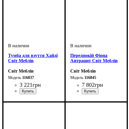
Тумба для взуття Хайді
Передпокій Фіона
Світ Меблів
Антрацит Світ Меблів
Світ Меблів
Світ Меблів
116837
116845
3 221
грн
7 802
грн
ширина, мм
высота, мм
глубина, мм
: 1090
: 830
: 390
ширина, мм
высота, мм
глубина, мм
: 2090
: 1210
: 385