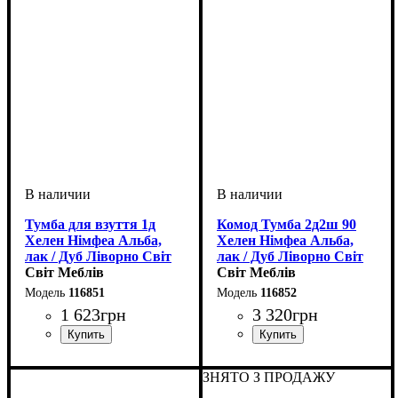
Тумба для взуття 1д
Комод Тумба 2д2ш 90
Хелен Німфеа Альба,
Хелен Німфеа Альба,
лак / Дуб Ліворно Світ
лак / Дуб Ліворно Світ
Меблів
Світ Меблів
Меблів
Світ Меблів
116851
116852
1 623
грн
3 320
грн
ширина, мм
высота, мм
глубина, мм
: 450
: 800
: 336
ширина, мм
высота, мм
глубина, мм
: 900
: 900
: 336
ЗНЯТО З ПРОДАЖУ