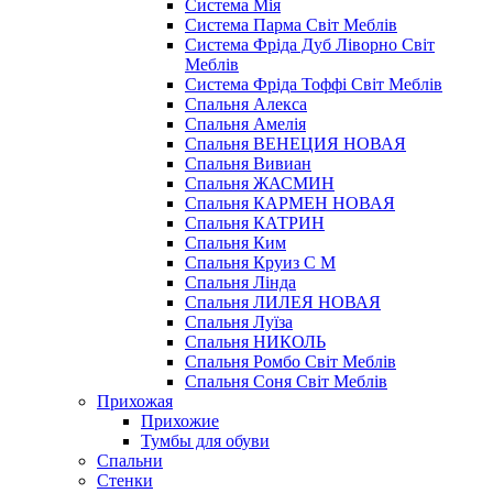
Система Мія
Система Парма Свiт Меблiв
Система Фріда Дуб Ліворно Світ
Меблів
Система Фріда Тоффі Світ Меблів
Спальня Алекса
Спальня Амелія
Спальня ВЕНЕЦИЯ НОВАЯ
Спальня Вивиан
Спальня ЖАСМИН
Спальня КАРМЕН НОВАЯ
Спальня КАТРИН
Спальня Ким
Спальня Круиз С М
Спальня Лінда
Спальня ЛИЛЕЯ НОВАЯ
Спальня Луїза
Спальня НИКОЛЬ
Спальня Ромбо Світ Меблів
Спальня Соня Світ Меблів
Прихожая
Прихожие
Тумбы для обуви
Спальни
Стенки