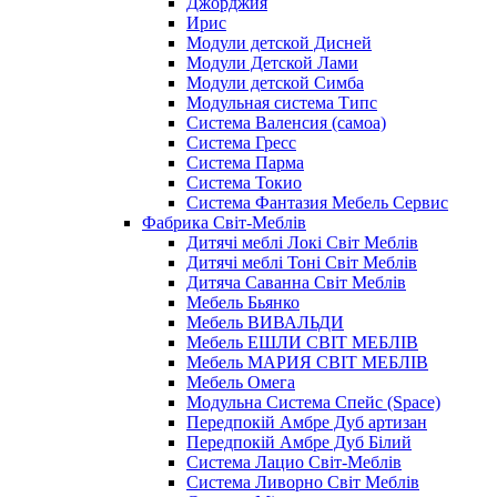
Джорджия
Ирис
Модули детской Дисней
Модули Детской Лами
Модули детской Симба
Модульная система Типс
Система Валенсия (самоа)
Система Гресс
Система Парма
Система Токио
Система Фантазия Мебель Сервис
Фабрика Світ-Меблів
Дитячі меблі Локі Світ Меблів
Дитячі меблі Тоні Світ Меблів
Дитяча Саванна Світ Меблів
Мебель Бьянко
Мебель ВИВАЛЬДИ
Мебель ЕШЛИ СВІТ МЕБЛІВ
Мебель МАРИЯ СВІТ МЕБЛІВ
Мебель Омега
Модульна Cистема Спейс (Space)
Передпокій Амбре Дуб артизан
Передпокій Амбре Дуб Білий
Система Лацио Світ-Меблів
Система Ливорно Світ Меблів