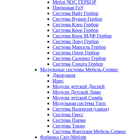
Меблі ЧОС ГЕРБОР
Прихожая ГоУ
Система Вайт Гербор
Система Вушер Гербор
Система Клео Гербор
Система Коен Гербор
Система Коен МДФ Гербор
Система Лорд Гербор
Система Марсель Гербор
Система Опен Гербор
Система Салерно Гербор
Система Соната Гербор
Модульные системы Мебель-Сервис
Джорджия
Ирис
Модули детской Дисней
Модули Детской Лами
Модули детской Симба
Модульная система Типс
Система Валенсия (самоа)
Система Гресс
Система Парма
Система Токио
Система Фантазия Мебель Сервис
Фабрика Світ-Меблів