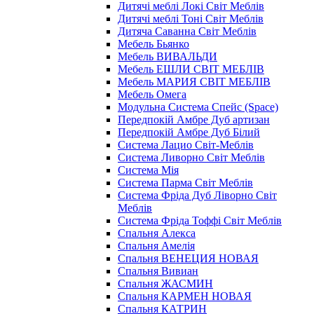
Дитячі меблі Локі Світ Меблів
Дитячі меблі Тоні Світ Меблів
Дитяча Саванна Світ Меблів
Мебель Бьянко
Мебель ВИВАЛЬДИ
Мебель ЕШЛИ СВІТ МЕБЛІВ
Мебель МАРИЯ СВІТ МЕБЛІВ
Мебель Омега
Модульна Cистема Спейс (Space)
Передпокій Амбре Дуб артизан
Передпокій Амбре Дуб Білий
Система Лацио Світ-Меблів
Система Ливорно Світ Меблів
Система Мія
Система Парма Свiт Меблiв
Система Фріда Дуб Ліворно Світ
Меблів
Система Фріда Тоффі Світ Меблів
Спальня Алекса
Спальня Амелія
Спальня ВЕНЕЦИЯ НОВАЯ
Спальня Вивиан
Спальня ЖАСМИН
Спальня КАРМЕН НОВАЯ
Спальня КАТРИН