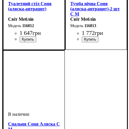
Туалетний стіл Соня
Тумба нічна Соня
(аляска-антрацит)
(аляска-антрацит)-2 шт
С М
Світ Меблів
Світ Меблів
116812
116813
1 647
грн
1 772
грн
ширина, мм
высота, мм
глубина, мм
: 1270
: 815
: 400
ширина, мм
высота, мм
глубина, мм
: 420
: 400
: 400
Спальня Соня Аляска С