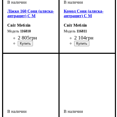
Ліжко 160 Соня (аляска-
Комод Соня (аляска-
антрацит) С М
антрацит) С М
Світ Меблів
Світ Меблів
116810
116811
2 805
грн
2 104
грн
ширина, мм
высота, мм
глубина, мм
: 670
: 1700
: 2060
ширина, мм
высота, мм
глубина, мм
: 700
: 1000
: 420