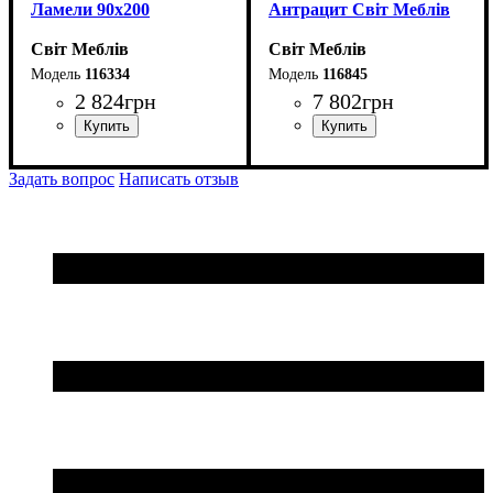
Ламели 90х200
Антрацит Світ Меблів
Світ Меблів
Світ Меблів
116334
116845
2 824
грн
7 802
грн
ширина, мм
высота, мм
глубина, мм
: 2090
: 1210
: 385
Задать вопрос
Написать отзыв