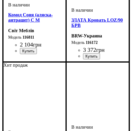
Комод Соня (аляска-
антрацит) С М
ЗЛАТА Кровать LOZ/90
БРВ
Світ Меблів
BRW-Украина
116811
116172
2 104
грн
3 372
грн
ширина, мм
высота, мм
глубина, мм
: 700
: 1000
: 420
ширина, мм
высота, мм
глубина, мм
: 805
: 950
: 2045
Хит продаж