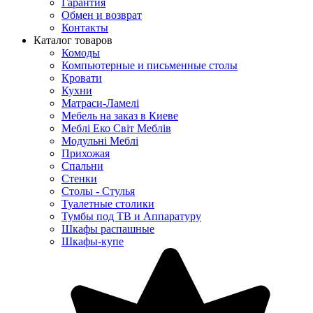
Гарантия
Обмен и возврат
Контакты
Каталог товаров
Комоды
Компьютерные и письменные столы
Кровати
Кухни
Матраси-Ламелі
Мебель на заказ в Киеве
Меблі Еко Світ Меблів
Модульні Меблі
Прихожая
Спальни
Стенки
Столы - Стулья
Туалетные столики
Тумбы под ТВ и Аппаратуру
Шкафы распашные
Шкафы-купе