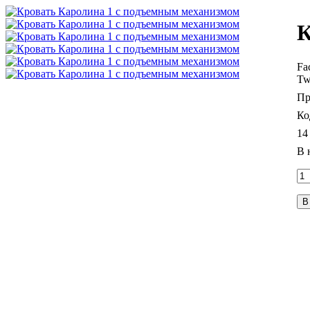
К
Fa
Tw
14
В