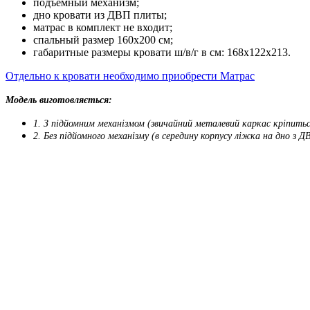
подъёмный механизм;
дно кровати из ДВП плиты;
матрас в комплект не входит;
спальный размер 160х200 см;
габаритные размеры кровати ш/в/г в см: 168х122х213.
Отдельно к кровати необходимо приобрести Матрас
Модель виготовляється:
1. З підйомним механізмом (звичайний металевий каркас кріпитьс
2. Без підйомного механізму (в середину корпусу ліжка на дно з