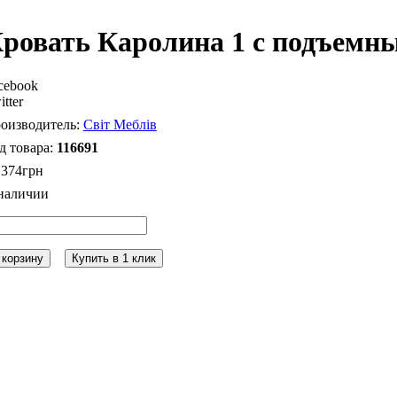
ровать Каролина 1 с подъемн
cebook
itter
Світ Меблів
116691
 374
грн
 корзину
Купить в 1 клик