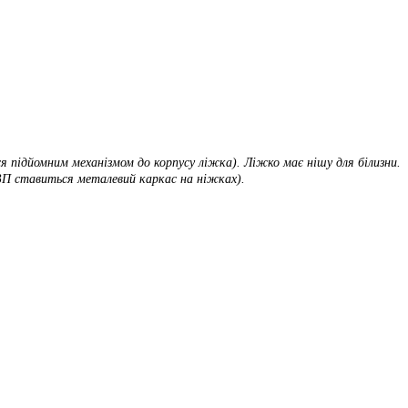
я підйомним механізмом до корпусу ліжка). Ліжко має нішу для білизни.
 ДВП ставиться металевий каркас на ніжках).