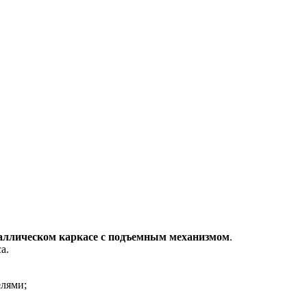
аллическом каркасе с подъемным механизмом
.
а.
елями;