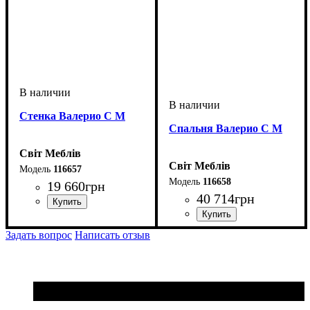
Стенка Валерио С М
Спальня Валерио С М
Світ Меблів
Світ Меблів
116657
116658
19 660
грн
40 714
грн
ширина, мм
высота, мм
глубина, мм
: 2000
: 3156
: 514
Задать вопрос
Написать отзыв