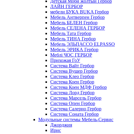
Детская Моби жолтый Гербор
ЛАЙН ГЕРБОР
мебели БУКА BUKA Гербор
Мебель Антверпен Гербор
Мебель БЕЛЕН Гербор
Мебель СЕЛЕНА ГЕРБОР
Мебель Тата Гербор
Мебель ТИНА Гербор
Мебель ЭЛЬПАССО ELPASSO
Мебель ЭРИКА Гербор
Меблі ЧОС ГЕРБОР
Прихожая ГоУ
Система Вайт Гербор
Система Вушер Гербор
Система Клео Гербор
Система Коен Гербор
Система Коен МДФ Гербор
Система Лорд Гербор
Система Марсель Гербор
Система Опен Гербор
Система Салерно Гербор
Система Соната Гербор
Модульные системы Мебель-Сервис
Джорджия
Ирис