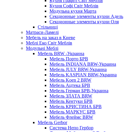
Кухня Графіті Світ Меблів
Кухня Софі Світ Меблів
Модульна кухня Марта
Секционные элементы кухни Адель
Секционные элементы кухни Оля
Стільниці
Матраси-Ламелі
Мебель на заказ в Киеве
Меблі Еко Світ Меблів
Модульні Меблі
Мебель BRW -Украина
Мебель Порто БРВ
Мебель INDIANA BRW-Украина
Мебель JULY BRW-Украина
Мебель KASPIAN BRW-Украина
Мебель Koen 2 BRW
Мебель Ацтека БРВ
Мебель Герман БРВ-Украина
Мебель ЗЛАТА BRW
Мебель Кентуки БРВ
Мебель КРИСТИНА БРВ
Мебель МАРКУС БРВ
Мебель Флеймс BRW
Мебель Gerbor
Cистема Непо Гербор