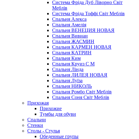
Система Фріда Дуб Ліворно Світ
Меблів
Система Фріда Тоффі Світ Меблів
Спальня Алекса
Спальня Амелія
Спальня ВЕНЕЦИЯ НОВАЯ
Спальня Вивиан
Спальня ЖАСМИН
Спальня КАРМЕН НОВАЯ
Спальня КАТРИН
Спальня Ким
Спальня Круиз С М
Спальня Лінда
Спальня ЛИЛЕЯ НОВАЯ
Спальня Луїза
Спальня НИКОЛЬ
Спальня Ромбо Світ Меблів
Спальня Соня Світ Меблів
Прихожая
Прихожие
Тумбы для обуви
Спальни
Стенки
Столы - Стулья
Обеденные групы