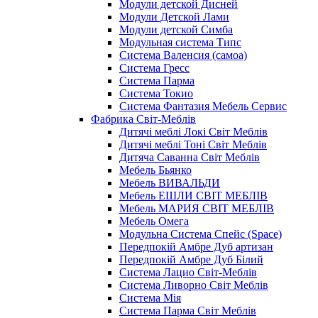
Модули детской Дисней
Модули Детской Лами
Модули детской Симба
Модульная система Типс
Система Валенсия (самоа)
Система Гресс
Система Парма
Система Токио
Система Фантазия Мебель Сервис
Фабрика Світ-Меблів
Дитячі меблі Локі Світ Меблів
Дитячі меблі Тоні Світ Меблів
Дитяча Саванна Світ Меблів
Мебель Бьянко
Мебель ВИВАЛЬДИ
Мебель ЕШЛИ СВІТ МЕБЛІВ
Мебель МАРИЯ СВІТ МЕБЛІВ
Мебель Омега
Модульна Cистема Спейс (Space)
Передпокій Амбре Дуб артизан
Передпокій Амбре Дуб Білий
Система Лацио Світ-Меблів
Система Ливорно Світ Меблів
Система Мія
Система Парма Свiт Меблiв