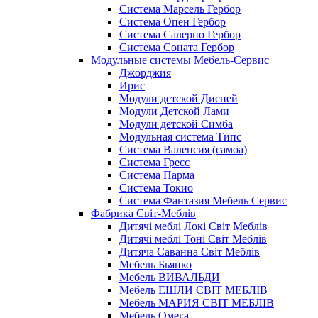
Система Марсель Гербор
Система Опен Гербор
Система Салерно Гербор
Система Соната Гербор
Модульные системы Мебель-Сервис
Джорджия
Ирис
Модули детской Дисней
Модули Детской Лами
Модули детской Симба
Модульная система Типс
Система Валенсия (самоа)
Система Гресс
Система Парма
Система Токио
Система Фантазия Мебель Сервис
Фабрика Світ-Меблів
Дитячі меблі Локі Світ Меблів
Дитячі меблі Тоні Світ Меблів
Дитяча Саванна Світ Меблів
Мебель Бьянко
Мебель ВИВАЛЬДИ
Мебель ЕШЛИ СВІТ МЕБЛІВ
Мебель МАРИЯ СВІТ МЕБЛІВ
Мебель Омега