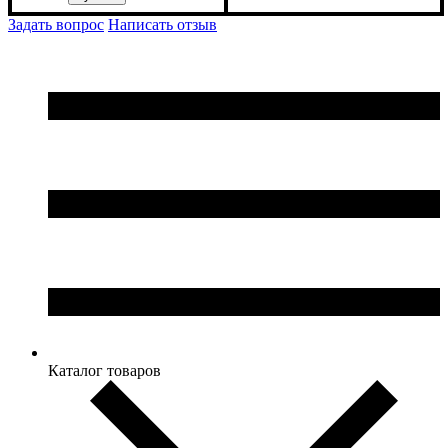
ширина, мм
высота, мм
глубина, мм
: 900
: 1500
: 410
Задать вопрос
Написать отзыв
Каталог товаров