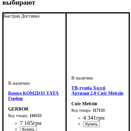
выбирают
Быстрая Доставка
ТВ-тумба Холлі
Комод KOM2D3S ТАТА
Артизан 2,0 Світ Меблів
Гербор
Світ Меблів
GERBOR
117133
116555
4 341
грн
7 165
грн
ширина, мм
высота, мм
глубина, мм
: 535
: 2000
: 400