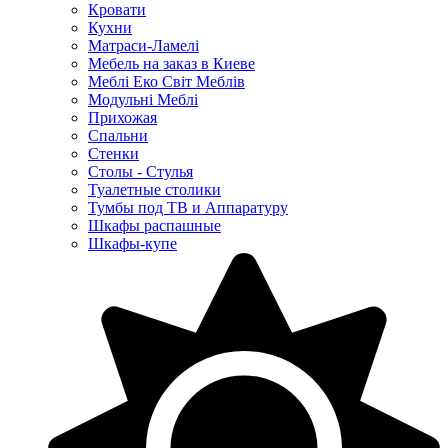
Кровати
Кухни
Матраси-Ламелі
Мебель на заказ в Киеве
Меблі Еко Світ Меблів
Модульні Меблі
Прихожая
Спальни
Стенки
Столы - Стулья
Туалетные столики
Тумбы под ТВ и Аппаратуру
Шкафы распашные
Шкафы-купе