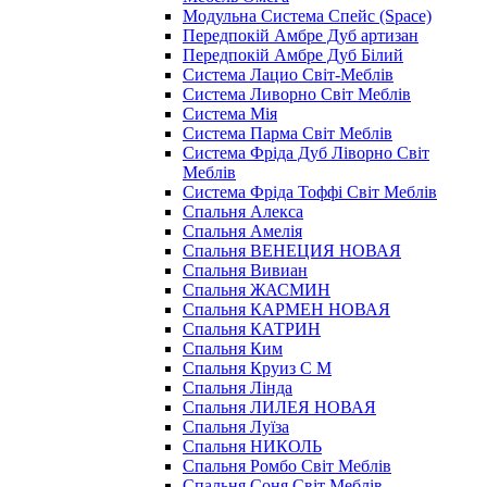
Модульна Cистема Спейс (Space)
Передпокій Амбре Дуб артизан
Передпокій Амбре Дуб Білий
Система Лацио Світ-Меблів
Система Ливорно Світ Меблів
Система Мія
Система Парма Свiт Меблiв
Система Фріда Дуб Ліворно Світ
Меблів
Система Фріда Тоффі Світ Меблів
Спальня Алекса
Спальня Амелія
Спальня ВЕНЕЦИЯ НОВАЯ
Спальня Вивиан
Спальня ЖАСМИН
Спальня КАРМЕН НОВАЯ
Спальня КАТРИН
Спальня Ким
Спальня Круиз С М
Спальня Лінда
Спальня ЛИЛЕЯ НОВАЯ
Спальня Луїза
Спальня НИКОЛЬ
Спальня Ромбо Світ Меблів
Спальня Соня Світ Меблів