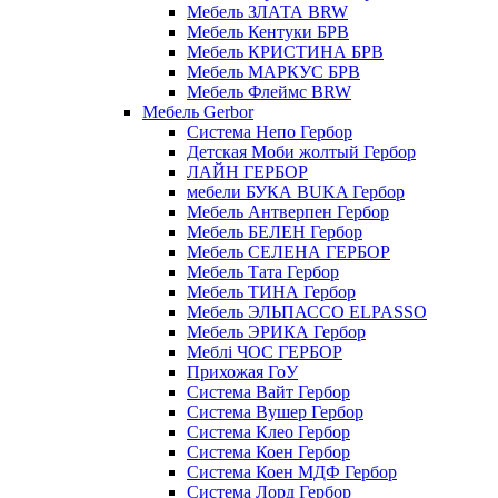
Мебель ЗЛАТА BRW
Мебель Кентуки БРВ
Мебель КРИСТИНА БРВ
Мебель МАРКУС БРВ
Мебель Флеймс BRW
Мебель Gerbor
Cистема Непо Гербор
Детская Моби жолтый Гербор
ЛАЙН ГЕРБОР
мебели БУКА BUKA Гербор
Мебель Антверпен Гербор
Мебель БЕЛЕН Гербор
Мебель СЕЛЕНА ГЕРБОР
Мебель Тата Гербор
Мебель ТИНА Гербор
Мебель ЭЛЬПАССО ELPASSO
Мебель ЭРИКА Гербор
Меблі ЧОС ГЕРБОР
Прихожая ГоУ
Система Вайт Гербор
Система Вушер Гербор
Система Клео Гербор
Система Коен Гербор
Система Коен МДФ Гербор
Система Лорд Гербор