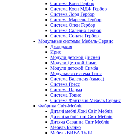
Система Коен Гербор
Система Коен МДФ Гербор
Система Лорд Гербор
Система Марсель Гербор
Система Опен Гербор
Система Салерно Гербор
Система Соната Гербор
Модульные системы Мебель-Сервис
Джорджия
Ирис
Модули детской Дисней
Модули Детской Лами
Модули детской Симба
Модульная система Типс
Система Валенсия (самоа)
Система Гресс
Система Парма
Система Токио
Система Фантазия Мебель Сервис
Фабрика Світ-Меблів
Дитячі меблі Локі Світ Меблів
Дитячі меблі Тоні Світ Меблів
Дитяча Саванна Світ Меблів
Мебель Бьянко
Мебель ВИВАЛЬДИ