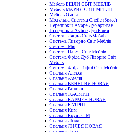
Мебель ЕШЛИ СВІТ МЕБЛІВ
Мебель МАРИЯ СВІТ МЕБЛІВ
Мебель Омега
Модульна Cистема Спейс (Space)
Передпокій Амбре Дуб артизан
Передпокій Амбре Дуб Білий
Система Лацио Світ-Меблів
Система Ливорно Світ Меблів
Система Мія
Система Парма Свiт Меблiв
Система Фріда Дуб Ліворно Світ
Меблів
Система Фріда Тоффі Світ Меблів
Спальня Алекса
Спальня Амелія
Спальня ВЕНЕЦИЯ НОВАЯ
Спальня Вивиан
Спальня ЖАСМИН
Спальня КАРМЕН НОВАЯ
Спальня КАТРИН
Спальня Ким
Спальня Круиз С М
Спальня Лінда
Спальня ЛИЛЕЯ НОВАЯ
Спальня Луїза