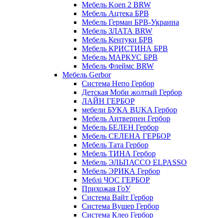
Мебель Koen 2 BRW
Мебель Ацтека БРВ
Мебель Герман БРВ-Украина
Мебель ЗЛАТА BRW
Мебель Кентуки БРВ
Мебель КРИСТИНА БРВ
Мебель МАРКУС БРВ
Мебель Флеймс BRW
Мебель Gerbor
Cистема Непо Гербор
Детская Моби жолтый Гербор
ЛАЙН ГЕРБОР
мебели БУКА BUKA Гербор
Мебель Антверпен Гербор
Мебель БЕЛЕН Гербор
Мебель СЕЛЕНА ГЕРБОР
Мебель Тата Гербор
Мебель ТИНА Гербор
Мебель ЭЛЬПАССО ELPASSO
Мебель ЭРИКА Гербор
Меблі ЧОС ГЕРБОР
Прихожая ГоУ
Система Вайт Гербор
Система Вушер Гербор
Система Клео Гербор