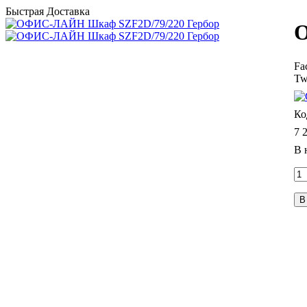
Быстрая Доставка
О
Fa
Tw
7 
В