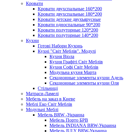
Кровати
Кровати двухспальные 160*200
Кровати двухспальные 180*200
Кровати детские двухъярусные
Кровати односпальные 90*200
Кровати полуторные 120*200
Кровати полуторные 140*200
Кухни
Готові Набори Кухонь
Кухні "Світ Меблів". Модулі
Кухня Віола
Кухня Графіті Світ Меблів
Кухня Софі Світ Меблів
Модульна кухня Марта
Секционные элементы кухни Адель
Секционные элементы кухни Оля
Стільниці
Матраси-Ламелі
Мебель на заказ в Киеве
Меблі Еко Світ Меблів
Модульні Меблі
Мебель BRW -Украина
Мебель Порто БРВ
Мебель INDIANA BRW-Украина
Мебель JULY BRW-Украина