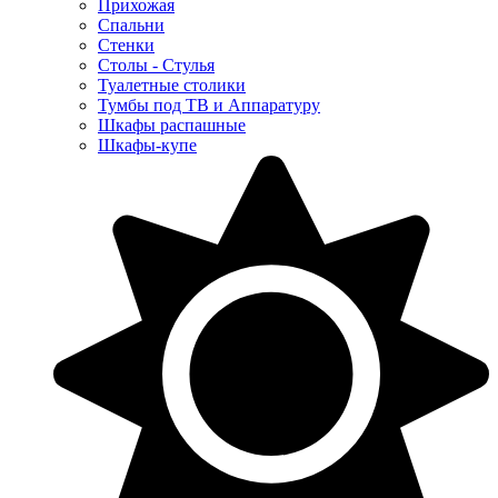
Прихожая
Спальни
Стенки
Столы - Стулья
Туалетные столики
Тумбы под ТВ и Аппаратуру
Шкафы распашные
Шкафы-купе