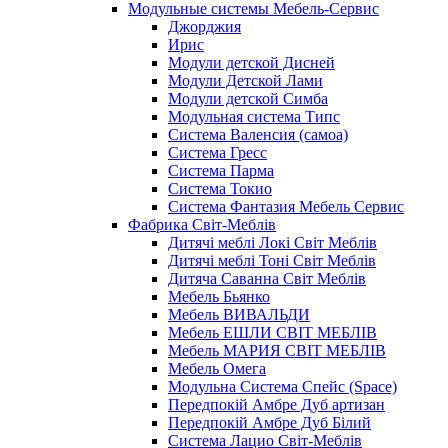
Модульные системы Мебель-Сервис
Джорджия
Ирис
Модули детской Дисней
Модули Детской Лами
Модули детской Симба
Модульная система Типс
Система Валенсия (самоа)
Система Гресс
Система Парма
Система Токио
Система Фантазия Мебель Сервис
Фабрика Світ-Меблів
Дитячі меблі Локі Світ Меблів
Дитячі меблі Тоні Світ Меблів
Дитяча Саванна Світ Меблів
Мебель Бьянко
Мебель ВИВАЛЬДИ
Мебель ЕШЛИ СВІТ МЕБЛІВ
Мебель МАРИЯ СВІТ МЕБЛІВ
Мебель Омега
Модульна Cистема Спейс (Space)
Передпокій Амбре Дуб артизан
Передпокій Амбре Дуб Білий
Система Лацио Світ-Меблів