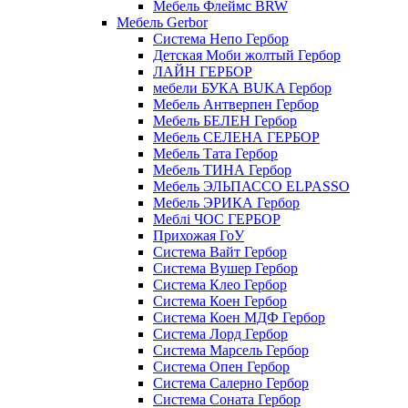
Мебель Флеймс BRW
Мебель Gerbor
Cистема Непо Гербор
Детская Моби жолтый Гербор
ЛАЙН ГЕРБОР
мебели БУКА BUKA Гербор
Мебель Антверпен Гербор
Мебель БЕЛЕН Гербор
Мебель СЕЛЕНА ГЕРБОР
Мебель Тата Гербор
Мебель ТИНА Гербор
Мебель ЭЛЬПАССО ELPASSO
Мебель ЭРИКА Гербор
Меблі ЧОС ГЕРБОР
Прихожая ГоУ
Система Вайт Гербор
Система Вушер Гербор
Система Клео Гербор
Система Коен Гербор
Система Коен МДФ Гербор
Система Лорд Гербор
Система Марсель Гербор
Система Опен Гербор
Система Салерно Гербор
Система Соната Гербор