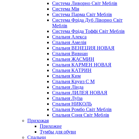
Система Ливорно Світ Меблів
Система Мія
Система Парма Свiт Меблiв
Система Фріда Дуб Ліворно Світ
Меблів
Система Фріда Тоффі Світ Меблів
Спальня Алекса
Спальня Амелія
Спальня ВЕНЕЦИЯ НОВАЯ
Спальня Вивиан
Спальня ЖАСМИН
Спальня КАРМЕН НОВАЯ
Спальня КАТРИН
Спальня Ким
Спальня Круиз С М
Спальня Лінда
Спальня ЛИЛЕЯ НОВАЯ
Спальня Луїза
Спальня НИКОЛЬ
Спальня Ромбо Світ Меблів
Спальня Соня Світ Меблів
Прихожая
Прихожие
Тумбы для обуви
Спальни