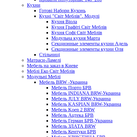
Кухни
Готові Набори Кухонь
Кухні "Світ Меблів". Модулі
Кухня Віола
Кухня Графіті Світ Меблів
Кухня Софі Світ Меблів
Модульна кухня Марта
Секционные элементы кухни Адель
Секционные элементы кухни Оля
Стільниці
Матраси-Ламелі
Мебель на заказ в Киеве
Меблі Еко Світ Меблів
Модульні Меблі
Мебель BRW -Украина
Мебель Порто БРВ
Мебель INDIANA BRW-Украина
Мебель JULY BRW-Украина
Мебель KASPIAN BRW-Украина
Мебель Koen 2 BRW
Мебель Ацтека БРВ
Мебель Герман БРВ-Украина
Мебель ЗЛАТА BRW
Мебель Кентуки БРВ