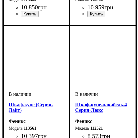
10 850
грн
10 959
грн
Шкаф-купе (Серия-
Шкаф-купе-лакабель-4
Лайт)
Серия-Люкс
Феникс
Феникс
113561
112521
10 397
грн
8 573
грн