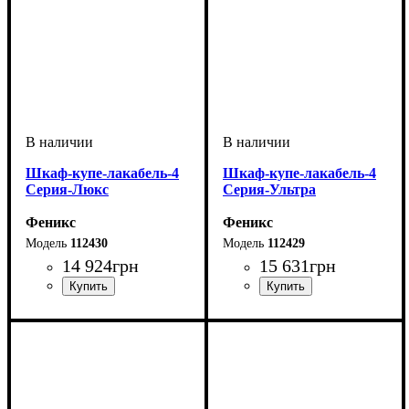
Шкаф-купе-лакабель-4
Шкаф-купе-лакабель-4
Серия-Люкс
Серия-Ультра
Феникс
Феникс
112430
112429
14 924
грн
15 631
грн