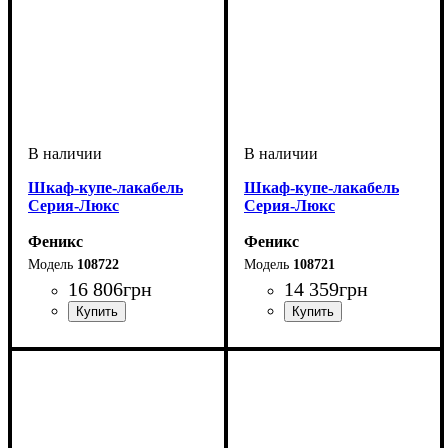
Шкаф-купе-лакабель
Шкаф-купе-лакабель
Серия-Люкс
Серия-Люкс
Феникс
Феникс
108722
108721
16 806
грн
14 359
грн