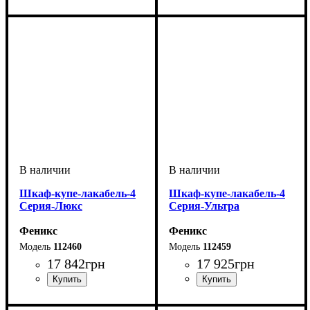
Шкаф-купе-лакабель-4
Шкаф-купе-лакабель-4
Серия-Люкс
Серия-Ультра
Феникс
Феникс
112460
112459
17 842
грн
17 925
грн