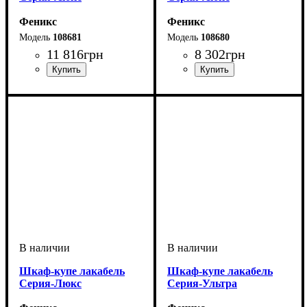
Феникс
Феникс
108681
108680
11 816
грн
8 302
грн
Шкаф-купе лакабель
Шкаф-купе лакабель
Серия-Люкс
Серия-Ультра